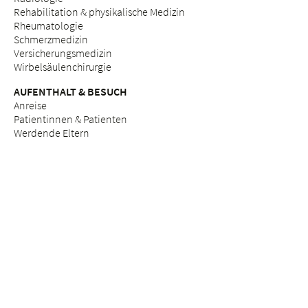
Rehabilitation & physikalische Medizin
Rheumatologie
Schmerzmedizin
Versicherungsmedizin
Wirbelsäulenchirurgie
AUFENTHALT & BESUCH
Anreise
Patientinnen & Patienten
Werdende Eltern
Besuchende
Lob & Beschwerden
Qualitätsmanagement
BERATUNGSANGEBOTE
Breast Care Nurses
Ernährungsberatung
Stillberatung
Seelsorge & Beratung "Kinderwunsch"
Psychosoziale Beratung in der Schwangerschaft
Seelsorge