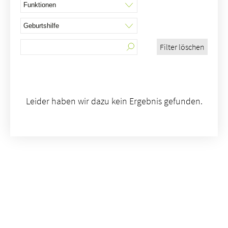
Filter löschen
Über uns
Blog
Zuweisende
Jobs & Karriere
Leider haben wir dazu kein Ergebnis gefunden.
Qualität
Fachbereiche
Personen
Veranstaltungen & Kurse
Notaufnahme