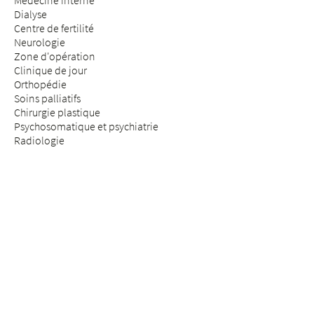
Médecine interne
Dialyse
Centre de fertilité
Neurologie
Zone d'opération
Clinique de jour
Orthopédie
Soins palliatifs
Chirurgie plastique
Psychosomatique et psychiatrie
Radiologie
Réhabilitation & médecine physique
Rhumatologie
Médecine de la douleur
Médecine des assurances
Chirurgie de la colonne vertébrale
SÉJOUR & VISITE
Arrivée
Patients & patientes
Futurs parents
Visiteurs