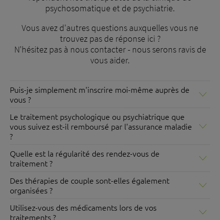
l'expertise - et vous savez que vous êtes à la bonne
psychosomatique et de psychiatrie.
adresse pour bénéficier du meilleur traitement.
Vous avez d'autres questions auxquelles vous ne
Nos certificats
trouvez pas de réponse ici ?
N'hésitez pas à nous contacter - nous serons ravis de
Certificat ISFM 2022
vous aider.
Certificat ISFM 2021
Certificat ISFM 2020
Puis-je simplement m'inscrire moi-même auprès de
Certificat ISFM 2019
vous ?
Certificat ISFM 2018
En règle générale, l'inscription se fait par l'intermédiaire
Le traitement psychologique ou psychiatrique que
de votre médecin, qui vous adresse à nous avec les
vous suivez est-il remboursé par l'assurance maladie
rapports correspondants aux examens effectués jusqu'à
Institut suisse pour la formation médicale
?
présent. Dans des cas exceptionnels, vous pouvez vous
postgraduée et continue
Tous les traitements effectués chez nous sont pris en
inscrire de votre propre chef. Un médecin-chef vous
Quelle est la régularité des rendez-vous de
charge par la caisse de maladie. Le Bethesda Spital
téléphonera pour évaluer l'indication d'un traitement
traitement ?
facture directement à votre caisse maladie.
chez nous.
En règle générale, vous avez un rendez-vous toutes les 1
Des thérapies de couple sont-elles également
à 3 semaines. La fréquence dépend de votre pathologie,
organisées ?
de votre état de santé et du type de traitement.
Nous organisons des thérapies de couple et de famille.
Utilisez-vous des médicaments lors de vos
Mais les proches peuvent également être impliqués dans
traitements ?