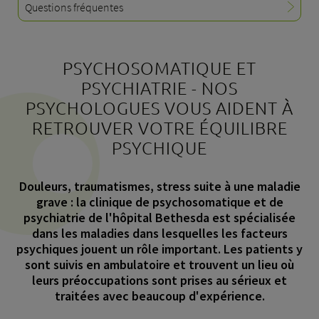
Questions fréquentes
PSYCHOSOMATIQUE ET
À propos de nous
PSYCHIATRIE - NOS
Blog
PSYCHOLOGUES VOUS AIDENT À
Adresse de référence
RETROUVER VOTRE ÉQUILIBRE
Emplois & carrière
PSYCHIQUE
Qualité
Domaines d'expertise
Douleurs, traumatismes, stress suite à une maladie
Personnes
grave : la clinique de psychosomatique et de
psychiatrie de l'hôpital Bethesda est spécialisée
Événements & cours
dans les maladies dans lesquelles les facteurs
Service des urgences
psychiques jouent un rôle important. Les patients y
sont suivis en ambulatoire et trouvent un lieu où
leurs préoccupations sont prises au sérieux et
traitées avec beaucoup d'expérience.