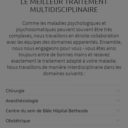
LE MEILLEUR TRAITEMENT
8
MULTIDISCIPLINAIRE
à
1
Comme les maladies psychologiques et
+
psychosomatiques peuvent souvent être très
6
complexes, nous travaillons en étroite collaboration
6
avec les équipes des domaines apparentés. Ensemble,
9
nous nous engageons pour vous - vous êtes ainsi
toujours entre de bonnes mains et recevez
s
exactement le traitement adapté à votre maladie.
p
Nous travaillons de manière interdisciplinaire dans les
domaines suivants :
Chirurgie
La spécialité couvre le large spectre des maladies et
Anesthésiologie
blessures chirurgicales courantes. Des chirurgiens
La clinique d'anesthésiologie accompagne environ 5000
généralistes ayant leur cabinet dans le canton de Bâle-
Centre du sein de Bâle Hôpital Bethesda
patientes et patients par an avant, pendant et après des
Ville et de Bâle-Campagne sont accrédités au Bethesda
Le Brustzentrum Basel Bethesda Spital réunit
interventions chirurgicales. Nous proposons l'ensemble
Obstétrique
Spital. En tant que médecins agréés, ils opèrent et
confortablement sous un même toit les thérapies les plus
des prestations d'anesthésie générale et partielle de
prennent en charge leurs patients en collaboration avec
Avec sa maternité ultramoderne, l'hôpital Bethesda offre