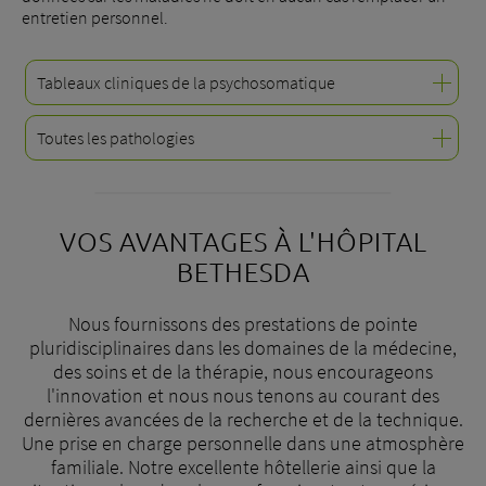
entretien personnel.
Tableaux cliniques de la psychosomatique
Toutes les pathologies
Dépression péri-partum
Trouble de stress post-traumatique
Myomes
VOS AVANTAGES À L'HÔPITAL
Endométriose
BETHESDA
Cancer de l'utérus
Abaissement du plancher pelvien
Nous fournissons des prestations de pointe
pluridisciplinaires dans les domaines de la médecine,
Cancer du sein (carcinome mammaire)
des soins et de la thérapie, nous encourageons
Infection de la vessie
l'innovation et nous nous tenons au courant des
Incontinence urinaire
dernières avancées de la recherche et de la technique.
Une prise en charge personnelle dans une atmosphère
Arthrite
familiale. Notre excellente hôtellerie ainsi que la
Arthrose