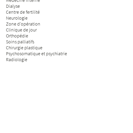
Médecine interne
Dialyse
Centre de fertilité
Neurologie
Zone d'opération
Clinique de jour
Orthopédie
Soins palliatifs
Chirurgie plastique
Psychosomatique et psychiatrie
Radiologie
Réhabilitation & médecine physique
Rhumatologie
Médecine de la douleur
Médecine des assurances
Chirurgie de la colonne vertébrale
SÉJOUR & VISITE
Arrivée
Patients & patientes
Futurs parents
Visiteurs