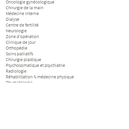
Oncologie gynécologique
Chirurgie de la main
Médecine interne
Dialyse
Centre de fertilité
Neurologie
Zone d'opération
Clinique de jour
Orthopédie
Soins palliatifs
Chirurgie plastique
Psychosomatique et psychiatrie
Radiologie
Réhabilitation & médecine physique
Rhumatologie
Médecine de la douleur
Médecine des assurances
Chirurgie de la colonne vertébrale
SÉJOUR & VISITE
Arrivée
Patients & patientes
Futurs parents