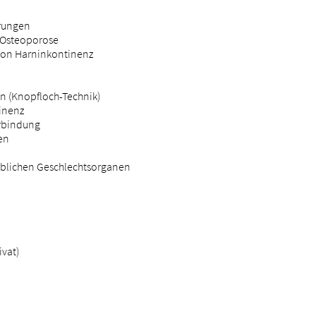
erungen
 Osteoporose
von Harninkontinenz
n (Knopfloch-Technik)
inenz
erbindung
en
iblichen Geschlechtsorganen
ivat)