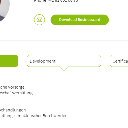
Phone +41 61 601 06 70
Download Businesscard
Development
Certific
sche Vorsorge
rschaftsverhütung
 -behandlungen
dlung klimakterischer Beschwerden