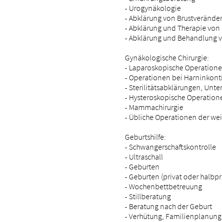
- Urogynäkologie
- Abklärung von Brustveränd
- Abklärung und Therapie von
- Abklärung und Behandlung 
Gynäkologische Chirurgie:
- Laparoskopische Operatione
- Operationen bei Harninkont
- Sterilitätsabklärungen, Unt
- Hysteroskopische Operation
- Mammachirurgie
- Übliche Operationen der we
Geburtshilfe:
- Schwangerschaftskontrolle
- Ultraschall
- Geburten
- Geburten (privat oder halbpr
- Wochenbettbetreuung
- Stillberatung
- Beratung nach der Geburt
- Verhütung, Familienplanung