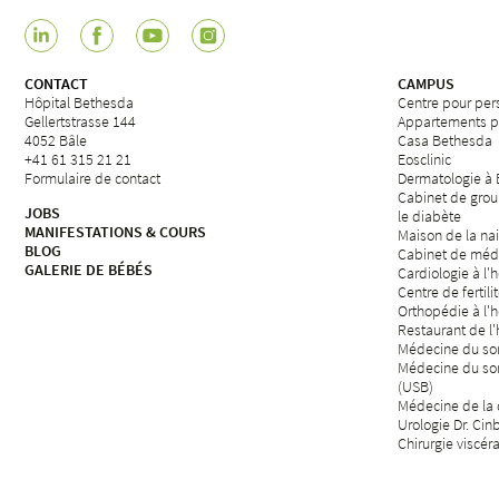
CONTACT
CAMPUS
Hôpital Bethesda
Centre pour per
Gellertstrasse 144
Appartements p
4052 Bâle
Casa Bethesda
+41 61 315 21 21
Eosclinic
Formulaire de contact
Dermatologie à
Cabinet de grou
JOBS
le diabète
MANIFESTATIONS & COURS
Maison de la na
BLOG
Cabinet de méd
GALERIE DE BÉBÉS
Cardiologie à l'
Centre de fertili
Orthopédie à l'
Restaurant de l
Médecine du som
Médecine du so
(USB)
Médecine de la d
Urologie Dr. Cin
Chirurgie viscér