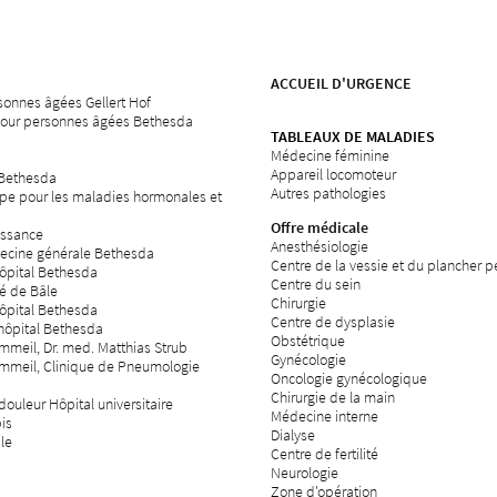
ACCUEIL D'URGENCE
sonnes âgées Gellert Hof
our personnes âgées Bethesda
TABLEAUX DE MALADIES
Médecine féminine
Appareil locomoteur
 Bethesda
Autres pathologies
pe pour les maladies hormonales et
Offre médicale
issance
Anesthésiologie
ecine générale Bethesda
Centre de la vessie et du plancher p
hôpital Bethesda
Centre du sein
té de Bâle
Chirurgie
hôpital Bethesda
Centre de dysplasie
'hôpital Bethesda
Obstétrique
meil, Dr. med. Matthias Strub
Gynécologie
mmeil, Clinique de Pneumologie
Oncologie gynécologique
Chirurgie de la main
ouleur Hôpital universitaire
Médecine interne
bis
Dialyse
ale
Centre de fertilité
Neurologie
Zone d'opération