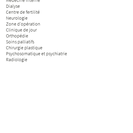
Médecine interne
Dialyse
Centre de fertilité
Neurologie
Zone d'opération
Clinique de jour
Orthopédie
Soins palliatifs
Chirurgie plastique
Psychosomatique et psychiatrie
Radiologie
Réhabilitation & médecine physique
Rhumatologie
Médecine de la douleur
Médecine des assurances
Chirurgie de la colonne vertébrale
SÉJOUR & VISITE
Arrivée
Patients & patientes
Futurs parents
Visiteurs