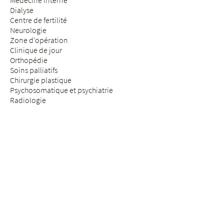
Médecine interne
Dialyse
Centre de fertilité
Neurologie
Zone d'opération
Clinique de jour
Orthopédie
Soins palliatifs
Chirurgie plastique
Psychosomatique et psychiatrie
Radiologie
Réhabilitation & médecine physique
Rhumatologie
Médecine de la douleur
Médecine des assurances
Chirurgie de la colonne vertébrale
SÉJOUR & VISITE
Arrivée
Patients & patientes
Futurs parents
Visiteurs