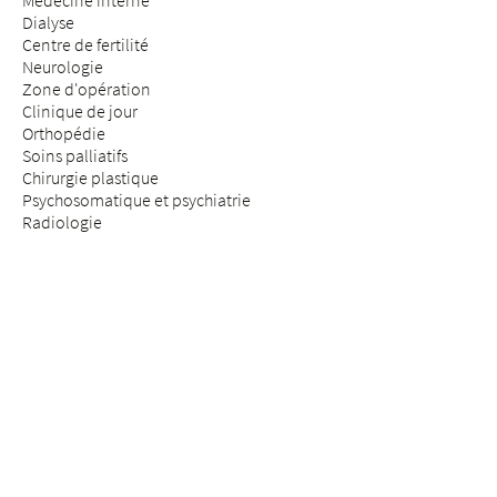
Médecine interne
Dialyse
Centre de fertilité
Neurologie
Zone d'opération
Clinique de jour
Orthopédie
Soins palliatifs
Chirurgie plastique
Psychosomatique et psychiatrie
Radiologie
Réhabilitation & médecine physique
Rhumatologie
Médecine de la douleur
Médecine des assurances
Chirurgie de la colonne vertébrale
SÉJOUR & VISITE
Arrivée
Patients & patientes
Futurs parents
Visiteurs