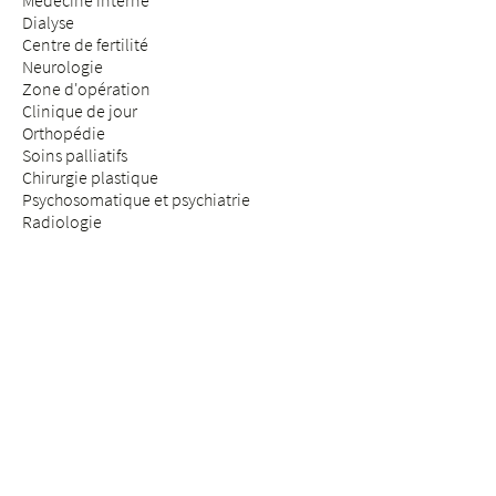
Médecine interne
Dialyse
Centre de fertilité
Neurologie
Zone d'opération
Clinique de jour
Orthopédie
Soins palliatifs
Chirurgie plastique
Psychosomatique et psychiatrie
Radiologie
Réhabilitation & médecine physique
Rhumatologie
Médecine de la douleur
Médecine des assurances
Chirurgie de la colonne vertébrale
SÉJOUR & VISITE
Arrivée
Patients & patientes
Futurs parents
Visiteurs