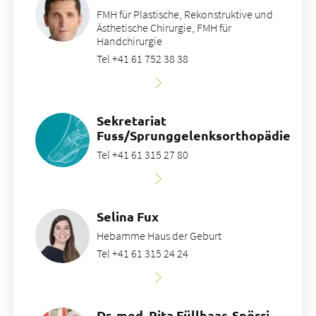
FMH für Plastische, Rekonstruktive und
Ästhetische Chirurgie, FMH für
Handchirurgie
Tel +41 61 752 38 38
Sekretariat
Fuss/Sprunggelenksorthopädie
Tel +41 61 315 27 80
Selina Fux
Hebamme Haus der Geburt
Tel +41 61 315 24 24
Dr. med. Rita Füllhaas-Spörri