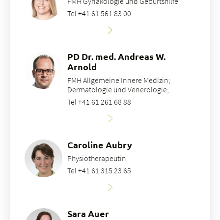
FMH Gynäkologie und Geburtshilfe
Tel +41 61 561 83 00
PD Dr. med. Andreas W.
Arnold
FMH Allgemeine Innere Medizin;
Dermatologie und Venerologie;
Tel +41 61 261 68 88
Caroline Aubry
Physiotherapeutin
Tel +41 61 315 23 65
Sara Auer