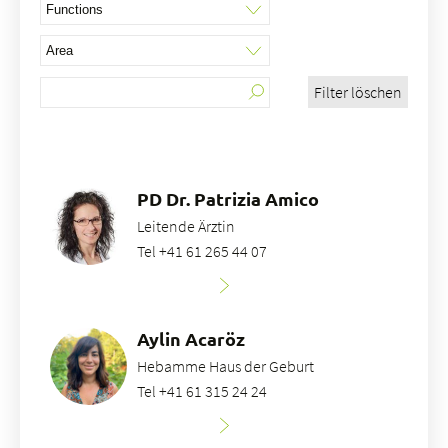
Filter löschen
À propos de nous
Blog
Adresse de référence
Emplois & carrière
PD Dr. Patrizia Amico
Qualité
Leitende Ärztin
Domaines d'expertise
Tel +41 61 265 44 07
Personnes
Événements & cours
Service des urgences
Aylin Acaröz
Hebamme Haus der Geburt
Tel +41 61 315 24 24