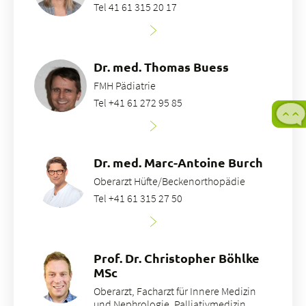
Tel 41 61 315 20 17
Dr. med. Thomas Buess
FMH Pädiatrie
Tel +41 61 272 95 85
Dr. med. Marc-Antoine Burch
Oberarzt Hüfte/Beckenorthopädie
Tel +41 61 315 27 50
Prof. Dr. Christopher Böhlke
MSc
Oberarzt, Facharzt für Innere Medizin
und Nephrologie, Palliativmedizin,