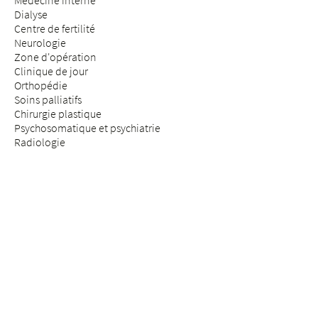
Médecine interne
Dialyse
Centre de fertilité
Neurologie
Zone d'opération
Clinique de jour
Orthopédie
Soins palliatifs
Chirurgie plastique
Psychosomatique et psychiatrie
Radiologie
Réhabilitation & médecine physique
Rhumatologie
Médecine de la douleur
Médecine des assurances
Chirurgie de la colonne vertébrale
SÉJOUR & VISITE
Arrivée
Patients & patientes
Futurs parents
Visiteurs