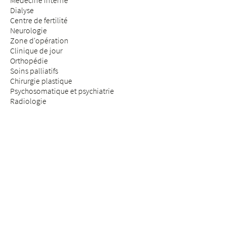
Médecine interne
Dialyse
Centre de fertilité
Neurologie
Zone d'opération
Clinique de jour
Orthopédie
Soins palliatifs
Chirurgie plastique
Psychosomatique et psychiatrie
Radiologie
Réhabilitation & médecine physique
Rhumatologie
Médecine de la douleur
Médecine des assurances
Chirurgie de la colonne vertébrale
SÉJOUR & VISITE
Arrivée
Patients & patientes
Futurs parents
Visiteurs