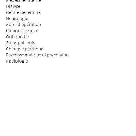
Médecine interne
Dialyse
Centre de fertilité
Neurologie
Zone d'opération
Clinique de jour
Orthopédie
Soins palliatifs
Chirurgie plastique
Psychosomatique et psychiatrie
Radiologie
Réhabilitation & médecine physique
Rhumatologie
Médecine de la douleur
Médecine des assurances
Chirurgie de la colonne vertébrale
SÉJOUR & VISITE
Arrivée
Patients & patientes
Futurs parents
Visiteurs