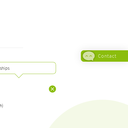
Contact
ships
h)