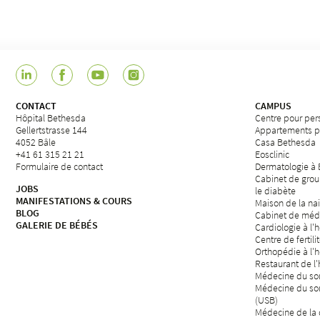
CONTACT
CAMPUS
Hôpital Bethesda
Centre pour per
Gellertstrasse 144
Appartements p
4052 Bâle
Casa Bethesda
+41 61 315 21 21
Eosclinic
Formulaire de contact
Dermatologie à
Cabinet de grou
JOBS
le diabète
MANIFESTATIONS & COURS
Maison de la na
BLOG
Cabinet de méd
GALERIE DE BÉBÉS
Cardiologie à l'
Centre de fertili
Orthopédie à l'
Restaurant de l
Médecine du som
Médecine du so
(USB)
Médecine de la d