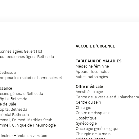
ACCUEIL D'URGENCE
sonnes âgées Gellert Hof
our personnes âgées Bethesda
TABLEAUX DE MALADIES
Médecine féminine
Appareil locomoteur
 Bethesda
Autres pathologies
pe pour les maladies hormonales et
Offre médicale
issance
Anesthésiologie
ecine générale Bethesda
Centre de la vessie et du plancher p
hôpital Bethesda
Centre du sein
té de Bâle
Chirurgie
hôpital Bethesda
Centre de dysplasie
'hôpital Bethesda
Obstétrique
meil, Dr. med. Matthias Strub
Gynécologie
mmeil, Clinique de Pneumologie
Oncologie gynécologique
Chirurgie de la main
ouleur Hôpital universitaire