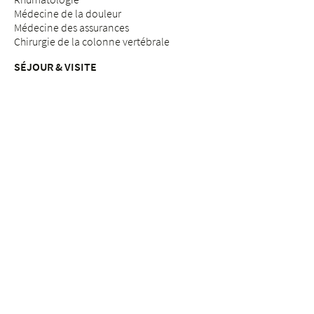
Médecine de la douleur
Médecine des assurances
Chirurgie de la colonne vertébrale
SÉJOUR & VISITE
Arrivée
Patients & patientes
Futurs parents
Visiteurs
Éloge & plaintes
Gestion de la qualité
OFFRES DE CONSEIL
Infirmières en soins du sein
Conseils nutritionnels
Conseil en allaitement
Aumônerie & conseil "Désir d'enfant
Conseil psychosocial pendant la grossesse
Assistance spirituelle
Service social