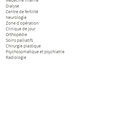
Médecine interne
Dialyse
Centre de fertilité
Neurologie
Zone d'opération
Clinique de jour
Orthopédie
Soins palliatifs
Chirurgie plastique
Psychosomatique et psychiatrie
Radiologie
Réhabilitation & médecine physique
Rhumatologie
Médecine de la douleur
Médecine des assurances
Chirurgie de la colonne vertébrale
SÉJOUR & VISITE
Arrivée
Patients & patientes
Futurs parents
Visiteurs