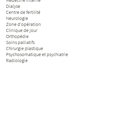
Médecine interne
Dialyse
Centre de fertilité
Neurologie
Zone d'opération
Clinique de jour
Orthopédie
Soins palliatifs
Chirurgie plastique
Psychosomatique et psychiatrie
Radiologie
Réhabilitation & médecine physique
Rhumatologie
Médecine de la douleur
Médecine des assurances
Chirurgie de la colonne vertébrale
SÉJOUR & VISITE
Arrivée
Patients & patientes
Futurs parents
Visiteurs