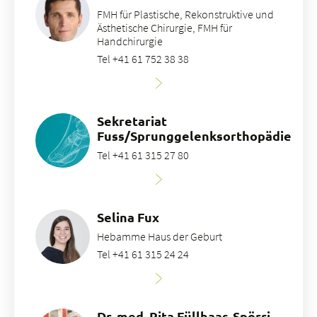
FMH für Plastische, Rekonstruktive und
Ästhetische Chirurgie, FMH für
Handchirurgie
Tel +41 61 752 38 38
Sekretariat
Fuss/Sprunggelenksorthopädie
Tel +41 61 315 27 80
Selina Fux
Hebamme Haus der Geburt
Tel +41 61 315 24 24
Dr. med. Rita Füllhaas-Spörri