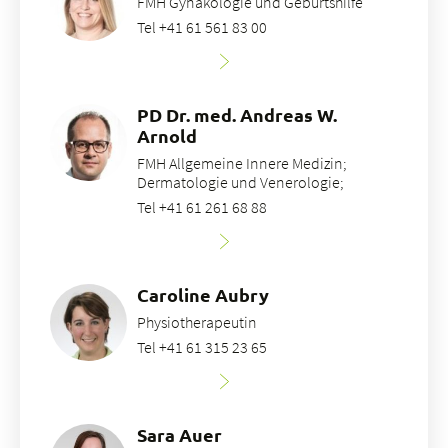
FMH Gynäkologie und Geburtshilfe
Tel +41 61 561 83 00
PD Dr. med. Andreas W.
Arnold
FMH Allgemeine Innere Medizin;
Dermatologie und Venerologie;
Tel +41 61 261 68 88
Caroline Aubry
Physiotherapeutin
Tel +41 61 315 23 65
Sara Auer