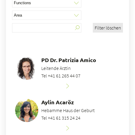
Filter löschen
À propos de nous
Blog
Adresse de référence
Emplois & carrière
PD Dr. Patrizia Amico
Qualité
Leitende Ärztin
Domaines d'expertise
Tel +41 61 265 44 07
Personnes
Événements & cours
Service des urgences
Aylin Acaröz
Hebamme Haus der Geburt
Tel +41 61 315 24 24