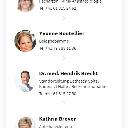
Fachärztin, Klinik Anästhesiologie
Tel +41 61 315 24 62
Yvonne Boutellier
Beleghebamme
Tel +41 79 783 11 86
Dr. med. Hendrik Brecht
Standortleitung Bethesda Spital
Kaderarzt Hüfte / Beckenorthopädie
Tel +41 61 315 27 50
Kathrin Breyer
Abteilungsleiterin