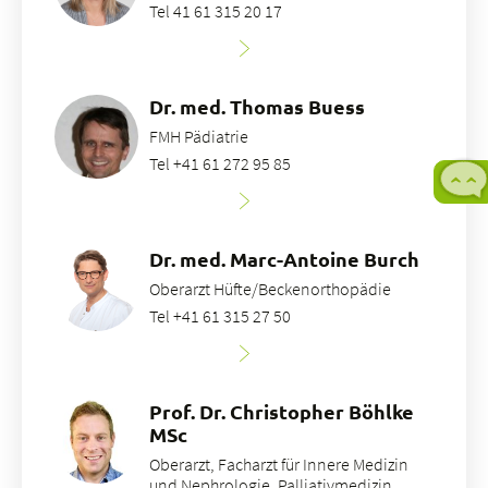
Tel 41 61 315 20 17
Dr. med. Thomas Buess
FMH Pädiatrie
Tel +41 61 272 95 85
Dr. med. Marc-Antoine Burch
Oberarzt Hüfte/Beckenorthopädie
Tel +41 61 315 27 50
Prof. Dr. Christopher Böhlke
MSc
Oberarzt, Facharzt für Innere Medizin
und Nephrologie, Palliativmedizin,