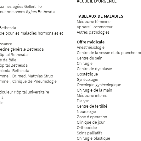
ACCUEIL D'URGENCE
sonnes âgées Gellert Hof
our personnes âgées Bethesda
TABLEAUX DE MALADIES
Médecine féminine
Appareil locomoteur
 Bethesda
Autres pathologies
pe pour les maladies hormonales et
Offre médicale
issance
Anesthésiologie
ecine générale Bethesda
Centre de la vessie et du plancher p
hôpital Bethesda
Centre du sein
té de Bâle
Chirurgie
hôpital Bethesda
Centre de dysplasie
'hôpital Bethesda
Obstétrique
meil, Dr. med. Matthias Strub
Gynécologie
mmeil, Clinique de Pneumologie
Oncologie gynécologique
Chirurgie de la main
ouleur Hôpital universitaire
Médecine interne
bis
Dialyse
ale
Centre de fertilité
Neurologie
Zone d'opération
Clinique de jour
Orthopédie
Soins palliatifs
Chirurgie plastique