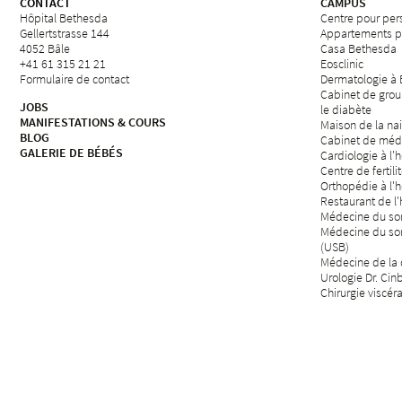
CONTACT
CAMPUS
Hôpital Bethesda
Centre pour per
Gellertstrasse 144
Appartements p
4052 Bâle
Casa Bethesda
+41 61 315 21 21
Eosclinic
Formulaire de contact
Dermatologie à
Cabinet de grou
JOBS
le diabète
MANIFESTATIONS & COURS
Maison de la na
BLOG
Cabinet de méd
GALERIE DE BÉBÉS
Cardiologie à l'
Centre de fertili
Orthopédie à l'
Restaurant de l
Médecine du som
Médecine du so
(USB)
Médecine de la d
Urologie Dr. Cin
Chirurgie viscér