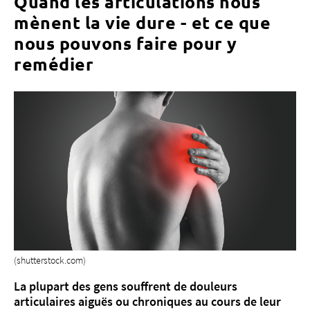
Quand les articulations nous
mènent la vie dure - et ce que
nous pouvons faire pour y
remédier
À propos de nous
Blog
Adresse de référence
Emplois & carrière
Qualité
Domaines d'expertise
Personnes
Événements & cours
Service des urgences
(shutterstock.com)
La plupart des gens souffrent de douleurs
articulaires aiguës ou chroniques au cours de leur