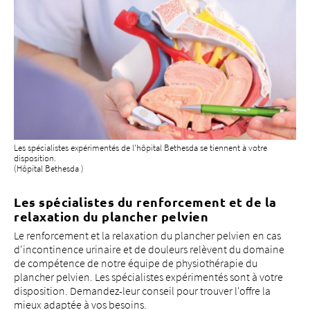
Si les méthodes conservatrices ne donnent pas le résultat
escompté, une opération peut s'avérer nécessaire.
L'intervention peut concerner soit la vessie, soit le
plancher pelvien. Grâce aux nombreuses possibilités,
nous pouvons vous proposer une thérapie individualisée
Du lundi au vendredi de 8h00 à 17h00
qui répond exactement à vos besoins et qui améliore à
nouveau votre qualité de vie à long terme. Les spécialistes
+41 61 315 28 11
du
centre du plancher pelvien
de l'hôpital Bethesda
peuvent traiter des cas complexes de manière
interdisciplinaire et se tiennent à votre disposition.
frauen@bethesda-spital.
ch
+
Les spécialistes expérimentés de l'hôpital Bethesda se tiennent à votre
6
disposition.
(Hôpital Bethesda )
3
Vers le centre de la vessie et du plancher
2
pelvien
6
Les spécialistes du renforcement et de la
o
relaxation du plancher pelvien
Vers le formulaire d'attribution
+
Du lundi au vendredi de 8h00 à 17h00
Le renforcement et la relaxation du plancher pelvien en cas
6
d'incontinence urinaire et de douleurs relèvent du domaine
3
de compétence de notre équipe de physiothérapie du
+41 61 315 28 11
2
plancher pelvien. Les spécialistes expérimentés sont à votre
6
disposition. Demandez-leur conseil pour trouver l'offre la
frauen@bethesda-spital.
ch
mieux adaptée à vos besoins.