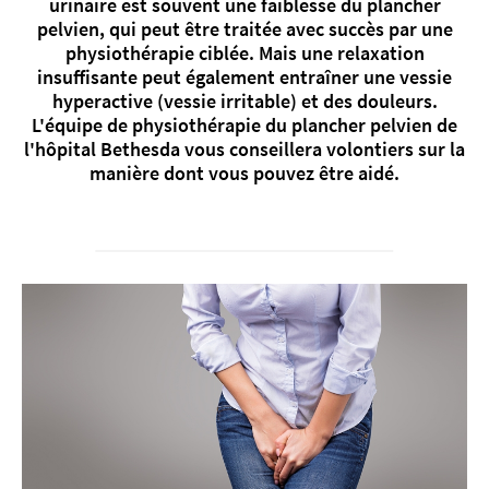
urinaire est souvent une faiblesse du plancher
pelvien, qui peut être traitée avec succès par une
physiothérapie ciblée. Mais une relaxation
insuffisante peut également entraîner une vessie
hyperactive (vessie irritable) et des douleurs.
À propos de nous
L'équipe de physiothérapie du plancher pelvien de
l'hôpital Bethesda vous conseillera volontiers sur la
Blog
manière dont vous pouvez être aidé.
Adresse de référence
Emplois & carrière
Qualité
Domaines d'expertise
Personnes
Événements & cours
Service des urgences