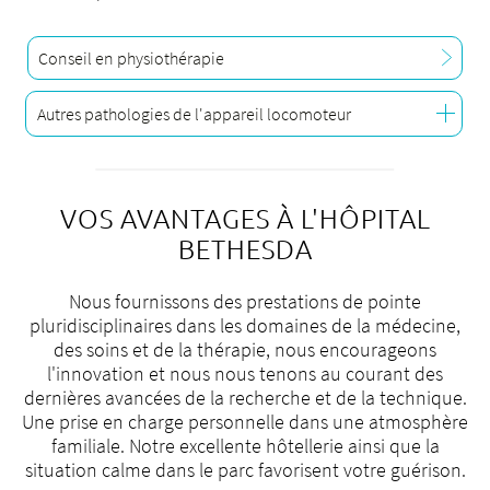
p
sp
Vers le centre de la vessie et du plancher
pelvien
Conseil en physiothérapie
V
la
Vers le formulaire d'attribution
Autres pathologies de l'appareil locomoteur
p
Arthrite
VOS AVANTAGES À L'HÔPITAL
Arthrose
BETHESDA
Dysfonctionnement du plancher pelvien
Du lundi au vendredi de 8h00 à 12h00
Hernie discale
et de 13h00 à 17h00
Nous fournissons des prestations de pointe
pluridisciplinaires dans les domaines de la médecine,
Maux de tête et de nuque
des soins et de la thérapie, nous encourageons
+
41 61 315 23 64
ou
+41 61 315 23 65
Perte de force avec l'âge
l'innovation et nous nous tenons au courant des
Ostéoporose
dernières avancées de la recherche et de la technique.
physiotherapie@bethesda-spital.
ch
Une prise en charge personnelle dans une atmosphère
Maux de dos
familiale. Notre excellente hôtellerie ainsi que la
Vers la physiothérapie
Sténose du canal rachidien
situation calme dans le parc favorisent votre guérison.