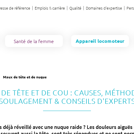
esse de référence
Emplois & carrière
Qualité
Domaines d'expertise
Per
Santé de la femme
Appareil locomoteur
Heures de visite & règlement
Galerie des bébés
Vos avantages à l'hôpital Bethesda
Vos avantages à l'hôpital Bethesda
Séjour & visite
Attribution
Brochures
Restauration
Mères en détresse
Maux de tête et de nuque
Mesures de protection
Brochure
Symptômes & tableaux cliniques
Symptômes & tableaux cliniques
Services
Atmosphère
Portail d'attribution
Bon à savoir
DE TÊTE ET DE COU : CAUSES, MÉTHO
SOULAGEMENT & CONSEILS D'EXPERT
Visite virtuelle
Pour les parents anglophones
Brochure
Portail d'attribution
Brochure
Portail d'attribution
Restaurant / Café
Brochure
Arrivée
Café / restaurant
Urgence
Urgence
Menu
Urgence
Services
 déjà réveillé avec une nuque raide ? Les douleurs aiguës
 souvent aussi la tête, sont très répandues et ne sont no