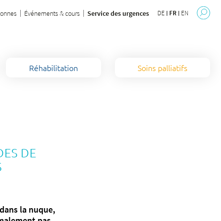
sonnes
Événements & cours
Service des urgences
DE
FR
EN
Réhabilitation
Soins palliatifs
DES DE
S
 dans la nuque,
rmalement pas