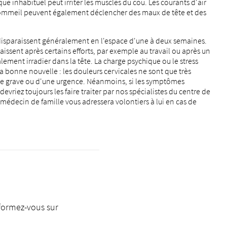
ue inhabituel peut irriter les muscles du cou. Les courants d'air
ommeil peuvent également déclencher des maux de tête et des
 disparaissent généralement en l'espace d'une à deux semaines.
aissent après certains efforts, par exemple au travail ou après un
alement irradier dans la tête. La charge psychique ou le stress
a bonne nouvelle : les douleurs cervicales ne sont que très
ie grave ou d'une urgence. Néanmoins, si les symptômes
devriez toujours les faire traiter par nos spécialistes du centre de
édecin de famille vous adressera volontiers à lui en cas de
nformez-vous sur