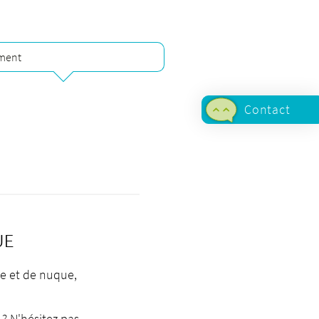
ement
Contact
Du lundi
au
vendredi
de 8h00
à 12h00
et de
13h00 à
UE
17h00
te et de nuque,
+
41 61 315
23 64
ou
+41 61 315
? N'hésitez pas
23 65