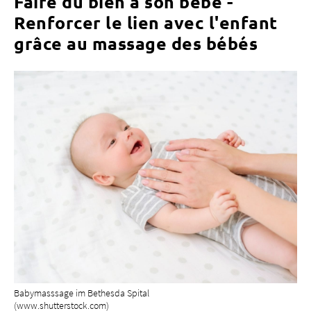
Faire du bien à son bébé -
Renforcer le lien avec l'enfant
grâce au massage des bébés
À propos de nous
Blog
Adresse de référence
Emplois & carrière
Qualité
Domaines d'expertise
Personnes
Événements & cours
Service des urgences
Babymasssage im Bethesda Spital
(www.shutterstock.com)