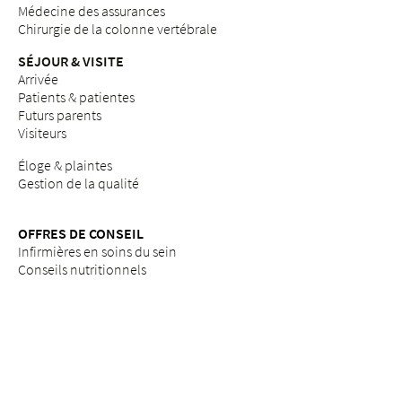
Médecine des assurances
Chirurgie de la colonne vertébrale
SÉJOUR & VISITE
Arrivée
Patients & patientes
Futurs parents
Visiteurs
Éloge & plaintes
Gestion de la qualité
OFFRES DE CONSEIL
Infirmières en soins du sein
Conseils nutritionnels
Conseil en allaitement
Aumônerie & conseil "Désir d'enfant
Conseil psychosocial pendant la grossesse
Assistance spirituelle
Service social