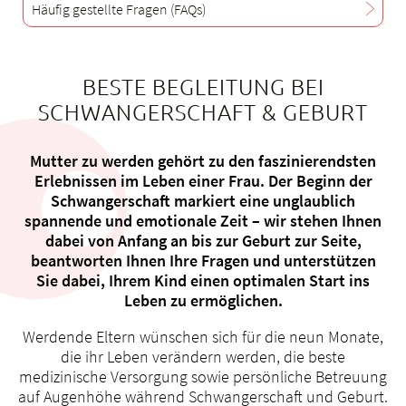
Häufig gestellte Fragen (FAQs)
BESTE BEGLEITUNG BEI
Über uns
SCHWANGERSCHAFT & GEBURT
Blog
Zuweisende
Mutter zu werden gehört zu den faszinierendsten
Jobs & Karriere
Erlebnissen im Leben einer Frau. Der Beginn der
Schwangerschaft markiert eine unglaublich
Qualität
spannende und emotionale Zeit – wir stehen Ihnen
Fachbereiche
dabei von Anfang an bis zur Geburt zur Seite,
Personen
beantworten Ihnen Ihre Fragen und unterstützen
Sie dabei, Ihrem Kind einen optimalen Start ins
Veranstaltungen & Kurse
Leben zu ermöglichen.
Notaufnahme
Werdende Eltern wünschen sich für die neun Monate,
die ihr Leben verändern werden, die beste
medizinische Versorgung sowie persönliche Betreuung
auf Augenhöhe während Schwangerschaft und Geburt.