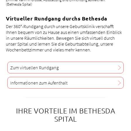
(Bethesda Spital)
+
6
Virtueller Rundgang durchs Bethesda
3
Der 360°-Rundgang durch unsere Geburtsklinik verschafft
2
Ihnen bequem von zu Hause aus einen umfassenden Einblick
2
in unsere Räumlichkeiten. Bewegen Sie sich virtuell durch
unser Spital und lernen Sie die Geburtsabteilung, unsere
g
Wochenbettzimmer und vieles mehr kennen.
sp
Zum virtuellen Rundgang
Informationen zum Aufenthalt
IHRE VORTEILE IM BETHESDA
SPITAL