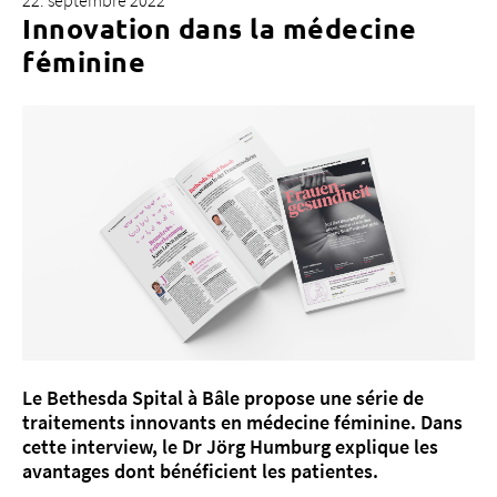
22. septembre 2022
Innovation dans la médecine
féminine
À propos de nous
Blog
Adresse de référence
Emplois & carrière
Qualité
Domaines d'expertise
Personnes
Événements & cours
Service des urgences
Le Bethesda Spital à Bâle propose une série de
traitements innovants en médecine féminine. Dans
cette interview, le Dr Jörg Humburg explique les
avantages dont bénéficient les patientes.