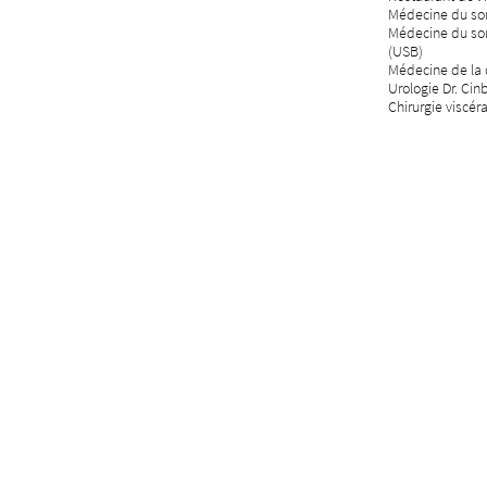
Médecine du som
Médecine du so
(USB)
Médecine de la d
Urologie Dr. Cin
Chirurgie viscér