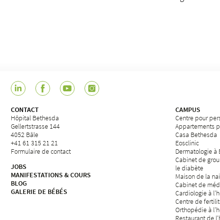
CONTACT
CAMPUS
Hôpital Bethesda
Centre pour per
Gellertstrasse 144
Appartements p
4052 Bâle
Casa Bethesda
+41 61 315 21 21
Eosclinic
Formulaire de contact
Dermatologie à
Cabinet de grou
JOBS
le diabète
MANIFESTATIONS & COURS
Maison de la na
BLOG
Cabinet de méd
GALERIE DE BÉBÉS
Cardiologie à l'
Centre de fertili
Orthopédie à l'
Restaurant de l