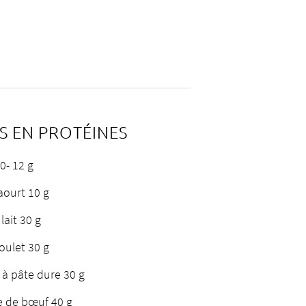
S EN PROTÉINES
0- 12 g
aourt 10 g
 lait 30 g
oulet 30 g
 à pâte dure 30 g
e de bœuf 40 g