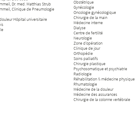
Obstétrique
meil, Dr. med. Matthias Strub
Gynécologie
mmeil, Clinique de Pneumologie
Oncologie gynécologique
Chirurgie de la main
ouleur Hôpital universitaire
Médecine interne
bis
Dialyse
ale
Centre de fertilité
Neurologie
Zone d'opération
Clinique de jour
Orthopédie
Soins palliatifs
Chirurgie plastique
Psychosomatique et psychiatrie
Radiologie
Réhabilitation & médecine physique
Rhumatologie
Médecine de la douleur
Médecine des assurances
Chirurgie de la colonne vertébrale