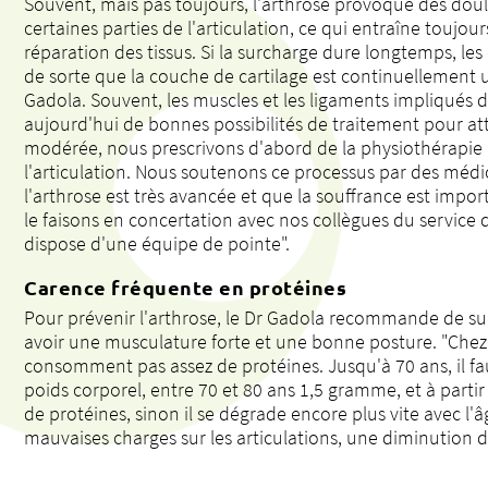
Souvent, mais pas toujours, l'arthrose provoque des d
certaines parties de l'articulation, ce qui entraîne toujour
réparation des tissus. Si la surcharge dure longtemps, 
de sorte que la couche de cartilage est continuellement usé
Gadola. Souvent, les muscles et les ligaments impliqués d
aujourd'hui de bonnes possibilités de traitement pour att
modérée, nous prescrivons d'abord de la physiothérapie p
l'articulation. Nous soutenons ce processus par des médic
l'arthrose est très avancée et que la souffrance est impo
le faisons en concertation avec nos collègues du service d
dispose d'une équipe de pointe".
Carence fréquente en protéines
Pour prévenir l'arthrose, le Dr Gadola recommande de survei
avoir une musculature forte et une bonne posture. "Chez l
consomment pas assez de protéines. Jusqu'à 70 ans, il 
poids corporel, entre 70 et 80 ans 1,5 gramme, et à part
de protéines, sinon il se dégrade encore plus vite avec 
mauvaises charges sur les articulations, une diminution d