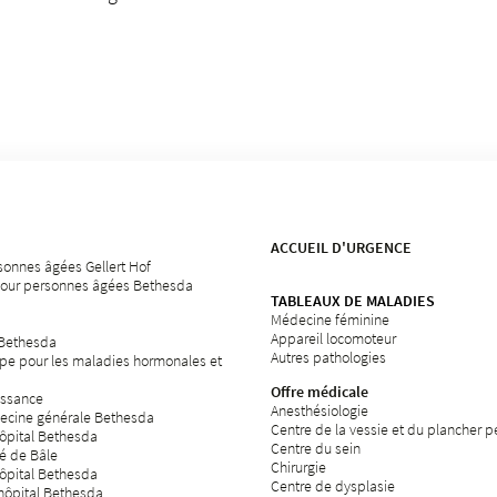
ACCUEIL D'URGENCE
sonnes âgées Gellert Hof
our personnes âgées Bethesda
TABLEAUX DE MALADIES
Médecine féminine
Appareil locomoteur
 Bethesda
Autres pathologies
pe pour les maladies hormonales et
Offre médicale
issance
Anesthésiologie
ecine générale Bethesda
Centre de la vessie et du plancher p
hôpital Bethesda
Centre du sein
té de Bâle
Chirurgie
hôpital Bethesda
Centre de dysplasie
'hôpital Bethesda