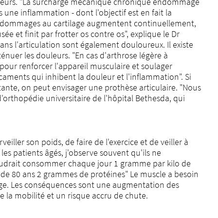
ouleurs. "La surcharge mécanique chronique endommage
s une inflammation - dont l'objectif est en fait la
les dommages au cartilage augmentent continuellement,
e et finit par frotter os contre os", explique le Dr
ans l'articulation sont également douloureux. Il existe
énuer les douleurs. "En cas d'arthrose légère à
our renforcer l'appareil musculaire et soulager
aments qui inhibent la douleur et l'inflammation". Si
rtante, on peut envisager une prothèse articulaire. "Nous
'orthopédie universitaire de l'hôpital Bethesda, qui
ller son poids, de faire de l'exercice et de veiller à
es patients âgés, j'observe souvent qu'ils ne
faudrait consommer chaque jour 1 gramme par kilo de
ir de 80 ans 2 grammes de protéines" Le muscle a besoin
l'âge. Les conséquences sont une augmentation des
e la mobilité et un risque accru de chute.