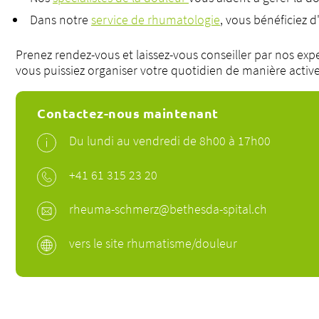
Dans notre
service de rhumatologie
, vous bénéficiez 
Prenez rendez-vous et laissez-vous conseiller par nos e
vous puissiez organiser votre quotidien de manière activ
Contactez-nous maintenant
Du lundi au vendredi de 8h00 à 17h00
+41 61 315 23 20
rheuma-schmerz@bethesda-spital.
ch
vers le site rhumatisme/douleur