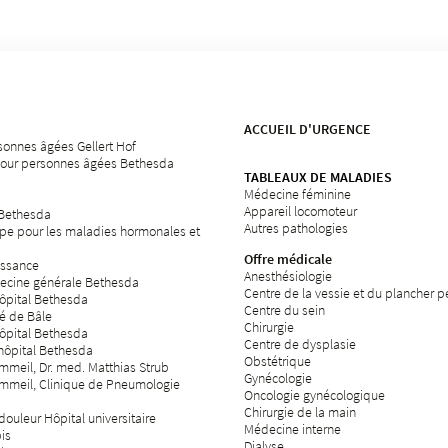
ACCUEIL D'URGENCE
sonnes âgées Gellert Hof
our personnes âgées Bethesda
TABLEAUX DE MALADIES
Médecine féminine
Appareil locomoteur
 Bethesda
Autres pathologies
pe pour les maladies hormonales et
Offre médicale
issance
Anesthésiologie
ecine générale Bethesda
Centre de la vessie et du plancher p
hôpital Bethesda
Centre du sein
té de Bâle
Chirurgie
hôpital Bethesda
Centre de dysplasie
'hôpital Bethesda
Obstétrique
meil, Dr. med. Matthias Strub
Gynécologie
mmeil, Clinique de Pneumologie
Oncologie gynécologique
Chirurgie de la main
ouleur Hôpital universitaire
Médecine interne
bis
Dialyse