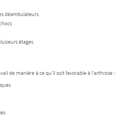
des déambulateurs
 chocs
plusieurs étages
il de manière à ce qu'il soit favorable à l'arthrose :
iques
les