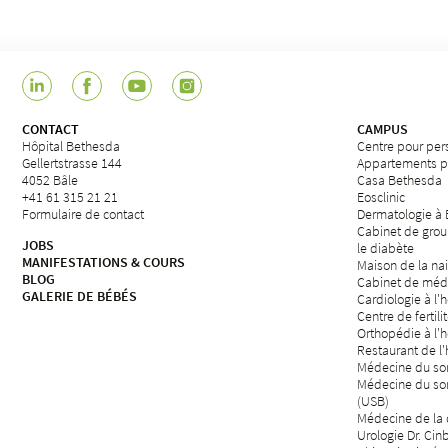
CONTACT
CAMPUS
Hôpital Bethesda
Centre pour per
Gellertstrasse 144
Appartements p
4052 Bâle
Casa Bethesda
+41 61 315 21 21
Eosclinic
Formulaire de contact
Dermatologie à
Cabinet de grou
JOBS
le diabète
MANIFESTATIONS & COURS
Maison de la na
BLOG
Cabinet de méd
GALERIE DE BÉBÉS
Cardiologie à l'
Centre de fertili
Orthopédie à l'
Restaurant de l
Médecine du som
Médecine du so
(USB)
Médecine de la d
Urologie Dr. Cin