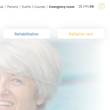
eas
Persons
Events & Courses
Emergency room
DE
FR
EN
Rehabilitation
Palliative care