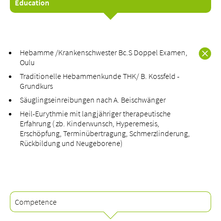
Education
Hebamme /Krankenschwester Bc.S Doppel Examen,
About us
Oulu
Blog
Traditionelle Hebammenkunde THK/ B. Kossfeld -
Assigning
Grundkurs
Jobs & Career
Säuglingseinreibungen nach A. Beischwänger
Quality
Heil-Eurythmie mit langjähriger therapeutische
Erfahrung ( zb. Kinderwunsch, Hyperemesis,
Specialist areas
Erschöpfung, Terminübertragung, Schmerzlinderung,
Persons
Rückbildung und Neugeborene)
Events & Courses
Emergency room
Competence