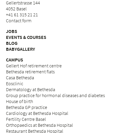
Gellertstrasse 144
4052 Basel
+41 61 315 21 21
Contact form
JOBS
EVENTS & COURSES
BLOG
BABYGALLERY
CAMPUS
Gellert Hof retirement centre
Bethesda retirement flats
Casa Bethesda
Eosclinic
Dermatology at Bethesda
Group practice for hormonal diseases and diabetes
House of birth
Bethesda GP practice
Cardiology at Bethesda Hospital
Fertility Centre Basel
Orthopaedics at Bethesda Hospital
Restaurant Bethesda Hospital