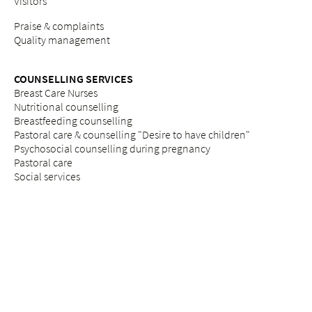
Visitors
Praise & complaints
Quality management
COUNSELLING SERVICES
Breast Care Nurses
Nutritional counselling
Breastfeeding counselling
Pastoral care & counselling "Desire to have children"
Psychosocial counselling during pregnancy
Pastoral care
Social services
ETHICS
Ethics committee at Bethesda
REFERRAL PORTAL
referral
Further education
Services