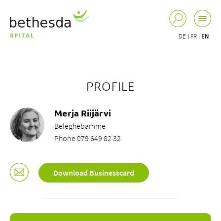
DE
FR
EN
PROFILE
Merja Riijärvi
Beleghebamme
Phone 079 649 82 32
Download Businesscard