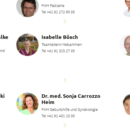
FMH Pädiatrie
Tel +41 61 272 95 85
hlke
Isabelle Bösch
Teamleiterin Hebammen
 und
Tel +41 61 315 27 05
ki
Dr. med. Sonja Carrozzo
Heim
FMH Geburtshilfe und Gynäkologie
Tel +41 61 401 10 00