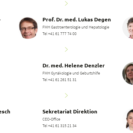
-
Prof. Dr. med. Lukas Degen
FMH Gastroenterologie und Hepatologie
Tel +41 61 777 74 00
Dr. med. Helene Denzler
FMH Gynäkologie und Geburtshilfe
Tel +41 61 261 51 31
esch
Sekretariat Direktion
CEO-Office
Tel +41 61 315 21 34