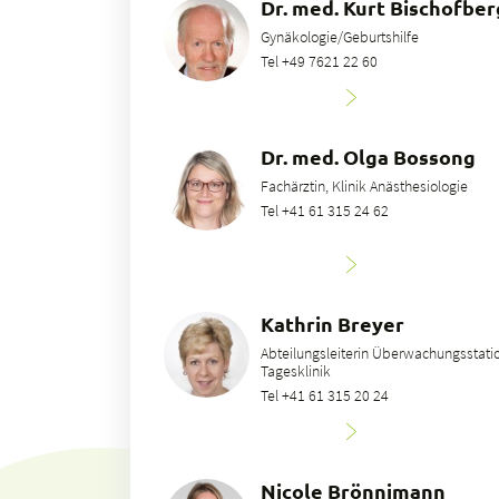
Dr. med. Kurt Bischofbe
Gynäkologie/Geburtshilfe
Tel +49 7621 22 60
Dr. med. Olga Bossong
Fachärztin, Klinik Anästhesiologie
Tel +41 61 315 24 62
Kathrin Breyer
Abteilungsleiterin Überwachungsstatio
Tagesklinik
Tel +41 61 315 20 24
Nicole Brönnimann