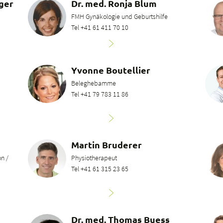
rger
Dr. med. Ronja Blum
FMH Gynäkologie und Geburtshilfe
Tel +41 61 411 70 10
Yvonne Boutellier
Beleghebamme
Tel +41 79 783 11 86
Martin Bruderer
n /
Physiotherapeut
Tel +41 61 315 23 65
Dr. med. Thomas Buess