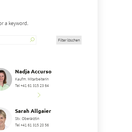
 or a keyword.
Filter löschen
Nadja Accurso
Kaufm. Mitarbeiterin
Tel +41 61 315 23 64
Sarah Allgaier
Stv. Oberärztin
Tel +41 61 315 20 56