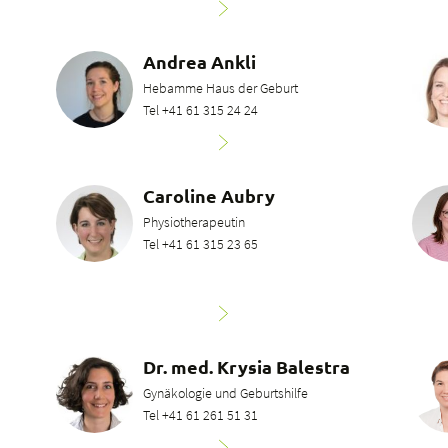
Andrea Ankli
Hebamme Haus der Geburt
Tel +41 61 315 24 24
Caroline Aubry
Physiotherapeutin
Tel +41 61 315 23 65
Dr. med. Krysia Balestra
Gynäkologie und Geburtshilfe
Tel +41 61 261 51 31