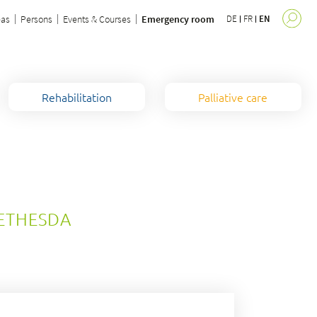
eas
Persons
Events & Courses
Emergency room
DE
FR
EN
Rehabilitation
Palliative care
BETHESDA