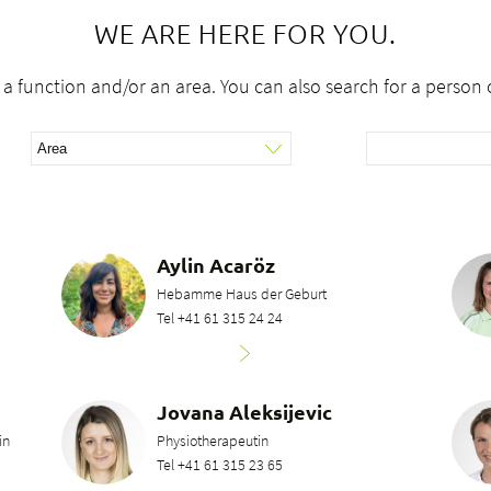
WE ARE HERE FOR YOU.
 a function and/or an area. You can also search for a person
Aylin Acaröz
Hebamme Haus der Geburt
Tel +41 61 315 24 24
Jovana Aleksijevic
in
Physiotherapeutin
Tel +41 61 315 23 65