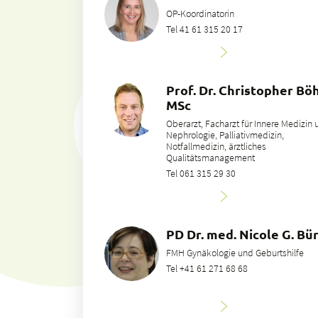
OP-Koordinatorin
Tel 41 61 315 20 17
Prof. Dr. Christopher Bö
MSc
Oberarzt, Facharzt für Innere Medizin
Nephrologie, Palliativmedizin,
Notfallmedizin, ärztliches
Qualitätsmanagement
Tel 061 315 29 30
PD Dr. med. Nicole G. Bür
FMH Gynäkologie und Geburtshilfe
Tel +41 61 271 68 68