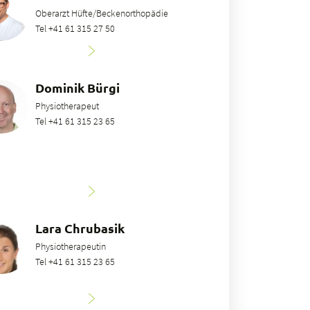
Oberarzt Hüfte/Beckenorthopädie
Tel +41 61 315 27 50
Dominik Bürgi
Physiotherapeut
Tel +41 61 315 23 65
Lara Chrubasik
Physiotherapeutin
Tel +41 61 315 23 65