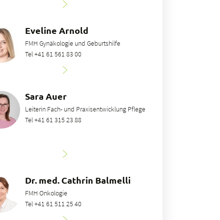
Eveline Arnold
FMH Gynäkologie und Geburtshilfe
Tel +41 61 561 83 00
Sara Auer
Leiterin Fach- und Praxisentwicklung Pflege
Tel +41 61 315 23 88
Dr. med. Cathrin Balmelli
FMH Onkologie
Tel +41 61 511 25 40