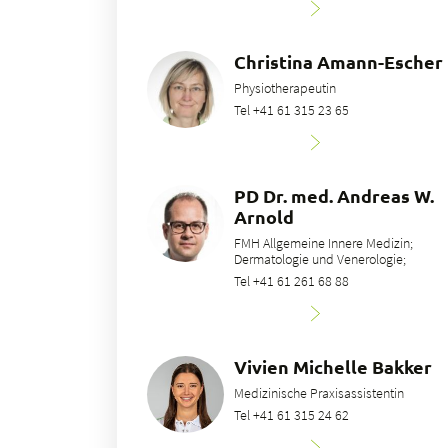
Christina Amann-Escher
Physiotherapeutin
Tel +41 61 315 23 65
PD Dr. med. Andreas W.
Arnold
FMH Allgemeine Innere Medizin;
Dermatologie und Venerologie;
Tel +41 61 261 68 88
Vivien Michelle Bakker
Medizinische Praxisassistentin
Tel +41 61 315 24 62