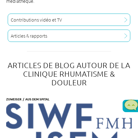
médiathèque.
Contributions vidéo et TV
Articles & rapports
ARTICLES DE BLOG AUTOUR DE LA
CLINIQUE RHUMATISME &
DOULEUR
ZUWEISER
AUS DEM SPITAL
D
l
a
v