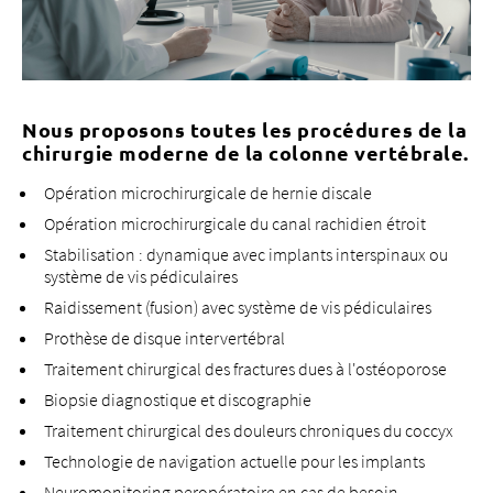
Quels sont vos avantages ?
inscription électronique directement à partir du
logiciel du cabinet
pas de saisie, pas d'impression - moins de travail,
moins de questions, moins d'erreurs
Nous proposons toutes les procédures de la
chirurgie moderne de la colonne vertébrale.
confirmation immédiate après transmission réussie
des informations à l'hôpital
Opération microchirurgicale de hernie discale
Opération microchirurgicale du canal rachidien étroit
Vous travaillez déjà avec DocBox ?
Stabilisation : dynamique avec implants interspinaux ou
Ajoutez l'hôpital Bethesda à vos favoris pour pouvoir le
système de vis pédiculaires
sélectionner en un clic.
Raidissement (fusion) avec système de vis pédiculaires
Vous partagez le processus avec les employés de votre
cabinet ? Vous pouvez sauvegarder temporairement
Prothèse de disque intervertébral
des messages et laisser quelqu'un d'autre ou vous-
Traitement chirurgical des fractures dues à l'ostéoporose
même les traiter ultérieurement.
Biopsie diagnostique et discographie
Créez des modèles Bethesda et accédez à des
formulaires d'inscription pré-remplis pour traiter
Traitement chirurgical des douleurs chroniques du coccyx
encore plus rapidement les admissions récurrentes.
Technologie de navigation actuelle pour les implants
Neuromonitoring peropératoire en cas de besoin