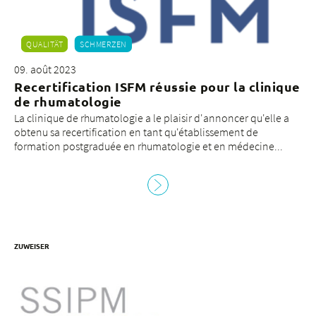
d
0
à
QUALITÄT
SCHMERZEN
1
e
09. août 2023
d
Recertification ISFM réussie pour la clinique
1
de rhumatologie
à
La clinique de rhumatologie a le plaisir d'annoncer qu'elle a
1
obtenu sa recertification en tant qu'établissement de
formation postgraduée en rhumatologie et en médecine...
+
6
3
2
2
w
ZUWEISER
sp
V
la