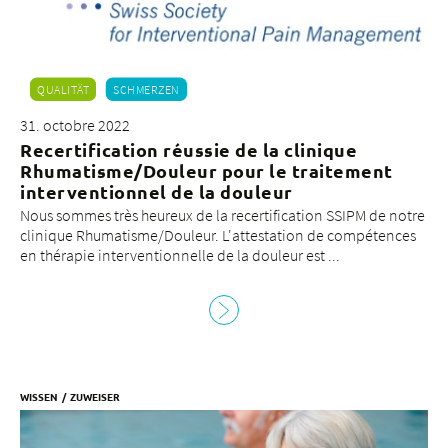
c
d
c
d
la
QUALITÄT
SCHMERZEN
c
v
31. octobre 2022
Recertification réussie de la clinique
Rhumatisme/Douleur pour le traitement
interventionnel de la douleur
Nous sommes très heureux de la recertification SSIPM de notre
clinique Rhumatisme/Douleur. L'attestation de compétences
en thérapie interventionnelle de la douleur est ...
WISSEN
ZUWEISER