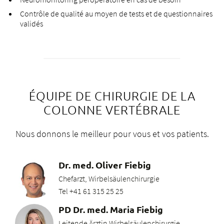
Vous ne travaillez pas encore avec
DoxBox, mais vous aimeriez le faire ?
Contrôle de qualité au moyen de tests et de questionnaires
validés
Vérifiez si vous travaillez avec l'un des fournisseurs de
logiciels pour cabinets médicaux ci-dessous.
Prenez contact avec nous.
zwm@bethesda-spital.
ch
/
Tél. 061 315 21 14
Nous nous occupons de l'accès à DocBox (licence)
pour votre cabinet.
ÉQUIPE DE CHIRURGIE DE LA
Nous vous formons, ainsi que le personnel de votre
COLONNE VERTÉBRALE
cabinet, à l'utilisation de DocBox sur place dans votre
cabinet.
Nous donnons le meilleur pour vous et vos patients.
Dr. med. Oliver Fiebig
Chefarzt, Wirbelsäulenchirurgie
Tel +41 61 315 25 25
PD Dr. med. Maria Fiebig
Leitende Ärztin Wirbelsäulenchirurgie