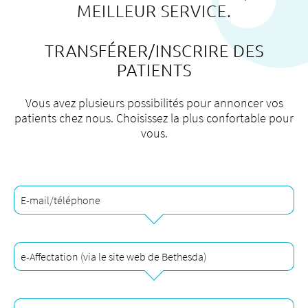
MEILLEUR SERVICE.
TRANSFÉRER/INSCRIRE DES
PATIENTS
À propos de nous
Blog
Vous avez plusieurs possibilités pour annoncer vos
Adresse de référence
patients chez nous. Choisissez la plus confortable pour
vous.
Emplois & carrière
Qualité
Domaines d'expertise
Personnes
E-mail/téléphone
Événements & cours
Service des urgences
e-Affectation (via le site web de Bethesda)
Du lundi au vendredi de 08:00 à 12:00 et
de 13:00 à 17:00