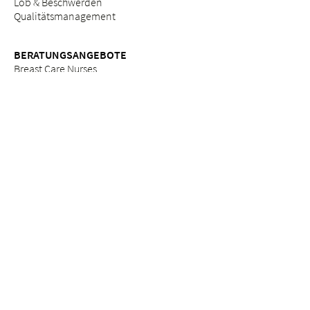
Lob & Beschwerden
Qualitätsmanagement
BERATUNGSANGEBOTE
Breast Care Nurses
Ernährungsberatung
Stillberatung
Seelsorge & Beratung "Kinderwunsch"
Psychosoziale Beratung in der Schwangerschaft
Seelsorge
Sozialdienst
ETHIK
Ethikkommission am Bethesda
ZUWEISERPORTAL
Überweisung
Fortbildungen
Services