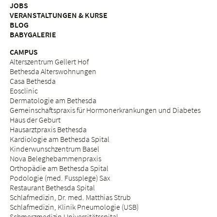
JOBS
VERANSTALTUNGEN & KURSE
BLOG
BABYGALERIE
CAMPUS
Alterszentrum Gellert Hof
Bethesda Alterswohnungen
Casa Bethesda
Eosclinic
Dermatologie am Bethesda
Gemeinschaftspraxis für Hormonerkrankungen und Diabetes
Haus der Geburt
Hausarztpraxis Bethesda
Kardiologie am Bethesda Spital
Kinderwunschzentrum Basel
Nova Beleghebammenpraxis
Orthopädie am Bethesda Spital
Podologie (med. Fussplege) Sax
Restaurant Bethesda Spital
Schlafmedizin, Dr. med. Matthias Strub
Schlafmedizin, Klinik Pneumologie (USB)
Schmerzmedizin Universitätsspital