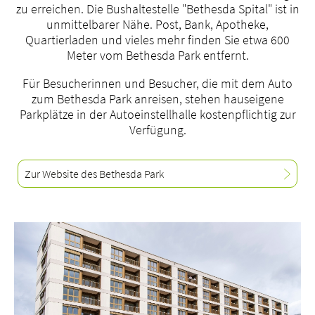
zu erreichen. Die Bushaltestelle "Bethesda Spital" ist in
unmittelbarer Nähe. Post, Bank, Apotheke,
Quartierladen und vieles mehr finden Sie etwa 600
Meter vom Bethesda Park entfernt.
Über uns
Für Besucherinnen und Besucher, die mit dem Auto
Blog
zum Bethesda Park anreisen, stehen hauseigene
Parkplätze in der Autoeinstellhalle kostenpflichtig zur
Zuweisende
Verfügung.
Jobs & Karriere
Qualität
Zur Website des Bethesda Park
Fachbereiche
Personen
Veranstaltungen & Kurse
Notaufnahme