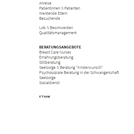
Anreise
Patientinnen & Patienten
Werdende Eltern
Besuchende
Lob & Beschwerden
Qualitätsmanagement
BERATUNGSANGEBOTE
Breast Care Nurses
Ernährungsberatung
Stillberatung
Seelsorge & Beratung "Kinderwunsch"
Psychosoziale Beratung in der Schwangerschaft
Seelsorge
Sozialdienst
ETHIK
Ethikkommission am Bethesda
ZUWEISERPORTAL
Überweisung
Fortbildungen
Services