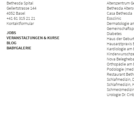
Bethesda Spital
Alterszentrum Ge
Gellertstrasse 144
Bethesda Alter
4052 Basel
Casa Bethesda
+41 61 315 21 21
Eosclinic
Kontaktformular
Dermatologie a
Gemeinschaftsp
JOBS
Diabetes
VERANSTALTUNGEN & KURSE
Haus der Gebur
BLOG
Hausarztpraxis
BABYGALERIE
Kardiologie am 
Kinderwunschze
Nova Belegheb
Orthopädie am 
Podologie (med.
Restaurant Beth
Schlafmedizin, D
Schlafmedizin, 
Schmerzmedizin 
Urologie Dr. Cin
Viszeralchirurgie