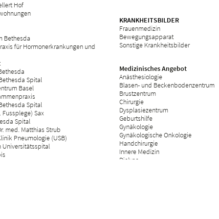
llert Hof
swohnungen
KRANKHEITSBILDER
Frauenmedizin
Bewegungsapparat
m Bethesda
Sonstige Krankheitsbilder
raxis für Hormonerkrankungen und
t
Medizinisches Angebot
 Bethesda
Anästhesiologie
Bethesda Spital
Blasen- und Beckenbodenzentrum
ntrum Basel
Brustzentrum
ammenpraxis
Chirurgie
Bethesda Spital
Dysplasiezentrum
 Fussplege) Sax
Geburtshilfe
esda Spital
Gynäkologie
r. med. Matthias Strub
Gynäkologische Onkologie
Klinik Pneumologie (USB)
Handchirurgie
Universitätsspital
Innere Medizin
bis
Dialyse
Kinderwunschzentrum
Neurologie
Operationsbereich
Tagesklinik
Orthopädie
Palliative Care
Plastische Chirurgie