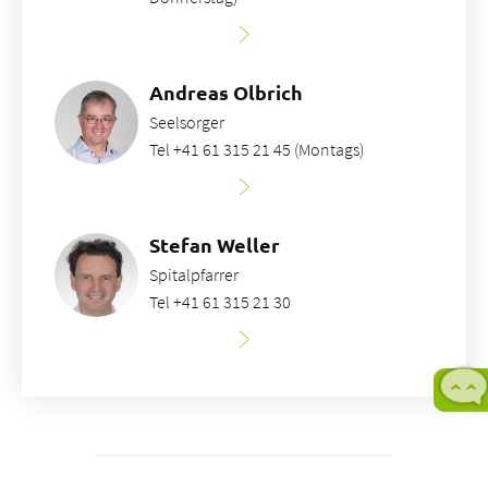
Andreas Olbrich
Seelsorger
Tel +41 61 315 21 45 (Montags)
Stefan Weller
Spitalpfarrer
Tel +41 61 315 21 30
M
b
F