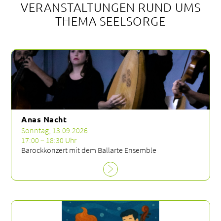
8
VERANSTALTUNGEN RUND UMS
b
THEMA SEELSORGE
1
U
Anas Nacht
Sonntag, 13.09.2026
17:00 – 18:30 Uhr
Barockkonzert mit dem Ballarte Ensemble