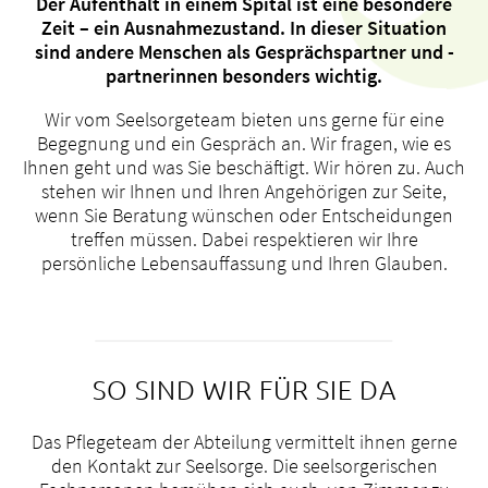
Der Aufenthalt in einem Spital ist eine besondere
Zeit – ein Ausnahmezustand. In dieser Situation
sind andere Menschen als Gesprächspartner und -
partnerinnen besonders wichtig.
Wir vom Seelsorgeteam bieten uns gerne für eine
Über uns
Begegnung und ein Gespräch an. Wir fragen, wie es
Blog
Ihnen geht und was Sie beschäftigt. Wir hören zu. Auch
Zuweisende
stehen wir Ihnen und Ihren Angehörigen zur Seite,
Jobs & Karriere
wenn Sie Beratung wünschen oder Entscheidungen
treffen müssen. Dabei respektieren wir Ihre
Qualität
persönliche Lebensauffassung und Ihren Glauben.
Fachbereiche
Personen
Veranstaltungen & Kurse
Notaufnahme
SO SIND WIR FÜR SIE DA
Das Pflegeteam der Abteilung vermittelt ihnen gerne
den Kontakt zur Seelsorge. Die seelsorgerischen