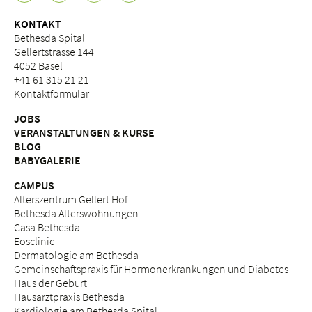
KONTAKT
Bethesda Spital
Gellertstrasse 144
4052 Basel
+41 61 315 21 21
Kontaktformular
JOBS
VERANSTALTUNGEN & KURSE
BLOG
BABYGALERIE
CAMPUS
Alterszentrum Gellert Hof
Bethesda Alterswohnungen
Casa Bethesda
Eosclinic
Dermatologie am Bethesda
Gemeinschaftspraxis für Hormonerkrankungen und Diabetes
Haus der Geburt
Hausarztpraxis Bethesda
Kardiologie am Bethesda Spital