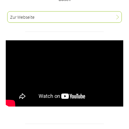
Zur Webseite
Über uns
Blog
Zuweisende
Jobs & Karriere
Qualität
Fachbereiche
Personen
Veranstaltungen & Kurse
Notaufnahme