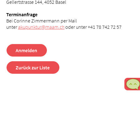
Gellertstrasse 144, 4052 Basel
Terminanfrage
Bei Corinne Zimmermann per Mail
unter
akupunktur@maam.ch
oder unter +41 78 742 72 57
Anmelden
Zurück zur Liste
M
b
F
8
b
1
U