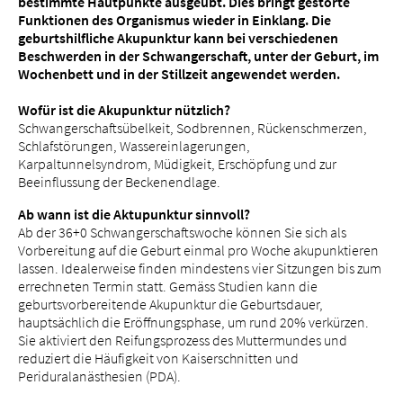
bestimmte Hautpunkte ausgeübt. Dies bringt gestörte
Funktionen des Organismus wieder in Einklang. Die
geburtshilfliche Akupunktur kann bei verschiedenen
Beschwerden in der Schwangerschaft, unter der Geburt, im
Wochenbett und in der Stillzeit angewendet werden.
Über uns
Wofür ist die Akupunktur nützlich?
Blog
Schwangerschaftsübelkeit, Sodbrennen, Rückenschmerzen,
Schlafstörungen, Wassereinlagerungen,
Zuweisende
Karpaltunnelsyndrom, Müdigkeit, Erschöpfung und zur
Jobs & Karriere
Beeinflussung der Beckenendlage.
Qualität
Ab wann ist die Aktupunktur sinnvoll?
Fachbereiche
Ab der 36+0 Schwangerschaftswoche können Sie sich als
Vorbereitung auf die Geburt einmal pro Woche akupunktieren
Personen
lassen. Idealerweise finden mindestens vier Sitzungen bis zum
Veranstaltungen & Kurse
errechneten Termin statt. Gemäss Studien kann die
Notaufnahme
geburtsvorbereitende Akupunktur die Geburtsdauer,
hauptsächlich die Eröffnungsphase, um rund 20% verkürzen.
Sie aktiviert den Reifungsprozess des Muttermundes und
reduziert die Häufigkeit von Kaiserschnitten und
Periduralanästhesien (PDA).