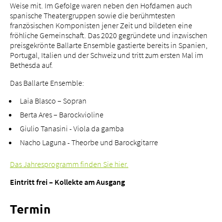
Weise mit. Im Gefolge waren neben den Hofdamen auch
spanische Theatergruppen sowie die berühmtesten
französischen Komponisten jener Zeit und bildeten eine
fröhliche Gemeinschaft. Das 2020 gegründete und inzwischen
preisgekrönte Ballarte Ensemble gastierte bereits in Spanien,
Über uns
Portugal, Italien und der Schweiz und tritt zum ersten Mal im
Bethesda auf.
Blog
Zuweisende
Das Ballarte Ensemble:
Jobs & Karriere
Laia Blasco – Sopran
Qualität
Berta Ares – Barockvioline
Fachbereiche
Giulio Tanasini - Viola da gamba
Personen
Nacho Laguna - Theorbe und Barockgitarre
Veranstaltungen & Kurse
Das Jahresprogramm finden Sie hier.
Notaufnahme
Eintritt frei – Kollekte am Ausgang
Termin