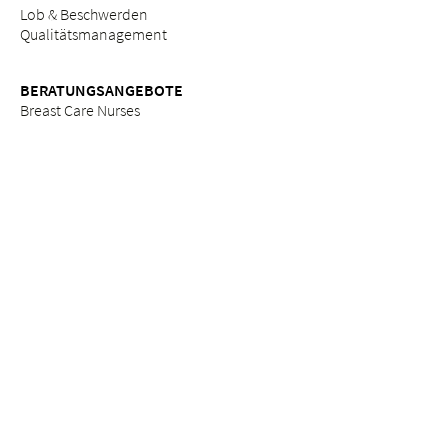
Lob & Beschwerden
Qualitätsmanagement
BERATUNGSANGEBOTE
Breast Care Nurses
Ernährungsberatung
Stillberatung
Seelsorge & Beratung "Kinderwunsch"
Psychosoziale Beratung in der Schwangerschaft
Seelsorge
Sozialdienst
ETHIK
Ethikkommission am Bethesda
ZUWEISERPORTAL
Überweisung
Fortbildungen
Services