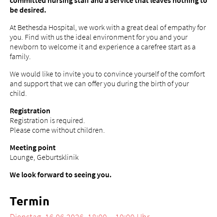
committed nursing staff and a service that leaves nothing to
be desired.
At Bethesda Hospital, we work with a great deal of empathy for
you. Find with us the ideal environment for you and your
newborn to welcome it and experience a carefree start as a
Über uns
family.
Blog
We would like to invite you to convince yourself of the comfort
Zuweisende
and support that we can offer you during the birth of your
child.
Jobs & Karriere
Qualität
Registration
Registration is required.
Fachbereiche
Please come without children.
Personen
Meeting point
Veranstaltungen & Kurse
Lounge, Geburtsklinik
Notaufnahme
We look forward to seeing you.
Termin
Dienstag, 16.06.2026, 18:00 – 19:00 Uhr