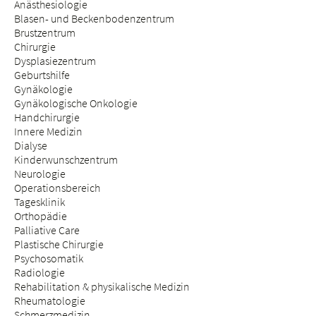
Anästhesiologie
Blasen- und Beckenbodenzentrum
Brustzentrum
Chirurgie
Dysplasiezentrum
Geburtshilfe
Gynäkologie
Gynäkologische Onkologie
Handchirurgie
Innere Medizin
Dialyse
Kinderwunschzentrum
Neurologie
Operationsbereich
Tagesklinik
Orthopädie
Palliative Care
Plastische Chirurgie
Psychosomatik
Radiologie
Rehabilitation & physikalische Medizin
Rheumatologie
Schmerzmedizin