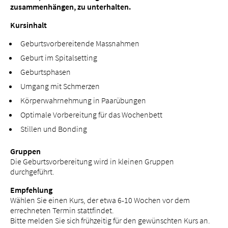
zusammenhängen, zu unterhalten.
Kursinhalt
Geburtsvorbereitende Massnahmen
Über uns
Geburt im Spitalsetting
Blog
Geburtsphasen
Zuweisende
Umgang mit Schmerzen
Jobs & Karriere
Körperwahrnehmung in Paarübungen
Qualität
Optimale Vorbereitung für das Wochenbett
Fachbereiche
Stillen und Bonding
Personen
Gruppen
Veranstaltungen & Kurse
Die Geburtsvorbereitung wird in kleinen Gruppen
Notaufnahme
durchgeführt.
Empfehlung
Wählen Sie einen Kurs, der etwa 6-10 Wochen vor dem
errechneten Termin stattfindet.
Bitte melden Sie sich frühzeitig für den gewünschten Kurs an.