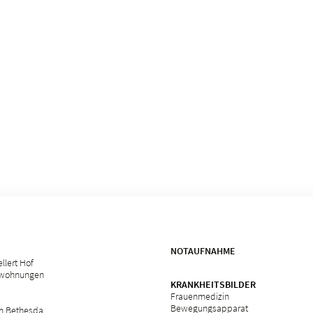
NOTAUFNAHME
llert Hof
swohnungen
KRANKHEITSBILDER
Frauenmedizin
Bewegungsapparat
m Bethesda