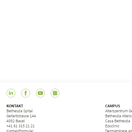
KONTAKT
CAMPUS
Bethesda Spital
Alterszentrum Ge
Gellertstrasse 144
Bethesda Alter
4052 Basel
Casa Bethesda
+41 61 315 21 21
Eosclinic
Kontaktformular
Dermatologie a