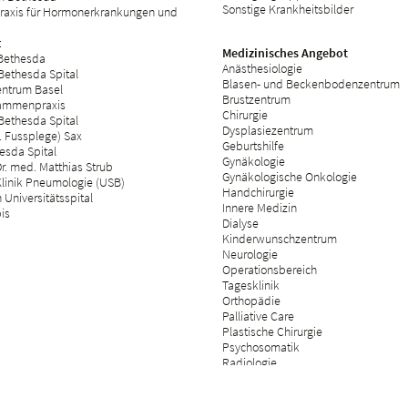
Sonstige Krankheitsbilder
raxis für Hormonerkrankungen und
t
Medizinisches Angebot
 Bethesda
Anästhesiologie
Bethesda Spital
Blasen- und Beckenbodenzentrum
ntrum Basel
Brustzentrum
ammenpraxis
Chirurgie
Bethesda Spital
Dysplasiezentrum
 Fussplege) Sax
Geburtshilfe
esda Spital
Gynäkologie
r. med. Matthias Strub
Gynäkologische Onkologie
Klinik Pneumologie (USB)
Handchirurgie
Universitätsspital
Innere Medizin
bis
Dialyse
Kinderwunschzentrum
Neurologie
Operationsbereich
Tagesklinik
Orthopädie
Palliative Care
Plastische Chirurgie
Psychosomatik
Radiologie
Rehabilitation & physikalische Mediz
Rheumatologie