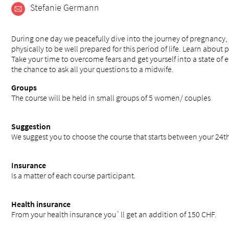
Stefanie Germann
During one day we peacefully dive into the journey of pregnancy
physically to be well prepared for this period of life. Learn abou
Take your time to overcome fears and get yourself into a state of
the chance to ask all your questions to a midwife.
Groups
The course will be held in small groups of 5 women/ couples
Suggestion
We suggest you to choose the course that starts between your 24
Insurance
Is a matter of each course participant.
Health insurance
From your health insurance you`ll get an addition of 150 CHF.