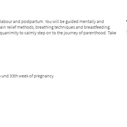
, labour and postpartum. You will be guided mentally and
t pain relief methods, breathing techniques and breastfeeding.
 equanimity to calmly step on to the journey of parenthood. Take
th und 33th week of pregnancy