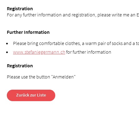
Registration
For any further information and registration, please write me an E
Further Information
Please bring comfortable clothes, a warm pair of socks and a t
www.stefaniegermann.ch
for further information
Registration
Please use the button "Anmelden"
Zurück zur Liste