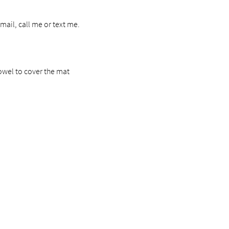
mail, call me or text me.
owel to cover the mat