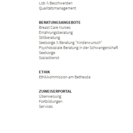
Lob & Beschwerden
Qualitätsmanagement
BERATUNGSANGEBOTE
Breast Care Nurses
Ernährungsberatung
Stillberatung
Seelsorge & Beratung "Kinderwunsch"
Psychosoziale Beratung in der Schwangerschaft
Seelsorge
Sozialdienst
ETHIK
Ethikkommission am Bethesda
ZUWEISERPORTAL
Überweisung
Fortbildungen
Services
in
Impressum
Datenschutz