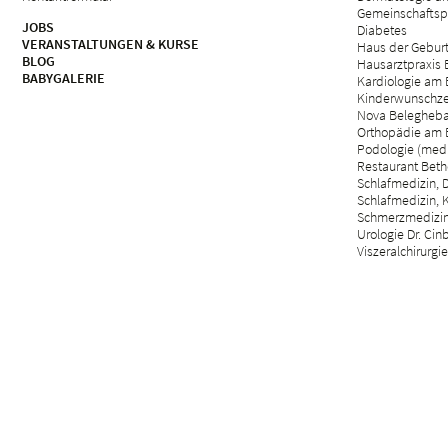
Gemeinschaftsp
JOBS
Diabetes
VERANSTALTUNGEN & KURSE
Haus der Gebur
BLOG
Hausarztpraxis
BABYGALERIE
Kardiologie am 
Kinderwunschze
Nova Belegheb
Orthopädie am 
Podologie (med.
Restaurant Beth
Schlafmedizin, D
Schlafmedizin, 
Schmerzmedizin 
Urologie Dr. Cin
Viszeralchirurgie