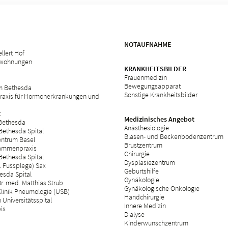
NOTAUFNAHME
llert Hof
swohnungen
KRANKHEITSBILDER
Frauenmedizin
Bewegungsapparat
m Bethesda
Sonstige Krankheitsbilder
raxis für Hormonerkrankungen und
t
Medizinisches Angebot
 Bethesda
Anästhesiologie
Bethesda Spital
Blasen- und Beckenbodenzentrum
ntrum Basel
Brustzentrum
ammenpraxis
Chirurgie
Bethesda Spital
Dysplasiezentrum
 Fussplege) Sax
Geburtshilfe
esda Spital
Gynäkologie
r. med. Matthias Strub
Gynäkologische Onkologie
Klinik Pneumologie (USB)
Handchirurgie
Universitätsspital
Innere Medizin
bis
Dialyse
Kinderwunschzentrum