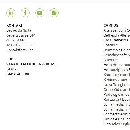
KONTAKT
CAMPUS
Bethesda Spital
Alterszentrum Ge
Gellertstrasse 144
Bethesda Alter
4052 Basel
Casa Bethesda
+41 61 315 21 21
Eosclinic
Kontaktformular
Dermatologie a
Gemeinschaftsp
JOBS
Diabetes
VERANSTALTUNGEN & KURSE
Haus der Gebur
BLOG
Hausarztpraxis
BABYGALERIE
Kardiologie am 
Kinderwunschze
Nova Belegheb
Orthopädie am 
Podologie (med.
Restaurant Beth
Schlafmedizin, D
Schlafmedizin, 
Schmerzmedizin 
Urologie Dr. Cin
Viszeralchirurgie