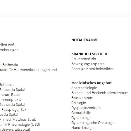
NOTAUFNAHME
llert Hof
swohnungen
KRANKHEITSBILDER
Frauenmedizin
Bewegungsapparat
m Bethesda
Sonstige Krankheitsbilder
raxis für Hormonerkrankungen und
t
Medizinisches Angebot
 Bethesda
Anästhesiologie
Bethesda Spital
Blasen- und Beckenbodenzentrum
ntrum Basel
Brustzentrum
ammenpraxis
Chirurgie
Bethesda Spital
Dysplasiezentrum
 Fussplege) Sax
Geburtshilfe
esda Spital
Gynäkologie
r. med. Matthias Strub
Gynäkologische Onkologie
Klinik Pneumologie (USB)
Handchirurgie
Universitätsspital