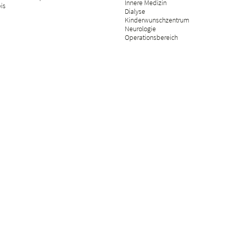
Innere Medizin
bis
Dialyse
Kinderwunschzentrum
Neurologie
Operationsbereich
Tagesklinik
Orthopädie
Palliative Care
Plastische Chirurgie
Psychosomatik
Radiologie
Rehabilitation & physikalische Mediz
Rheumatologie
Schmerzmedizin
Versicherungsmedizin
Wirbelsäulenchirurgie