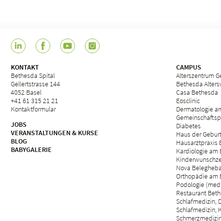
KONTAKT
CAMPUS
Bethesda Spital
Alterszentrum Ge
Gellertstrasse 144
Bethesda Alter
4052 Basel
Casa Bethesda
+41 61 315 21 21
Eosclinic
Kontaktformular
Dermatologie a
Gemeinschaftsp
JOBS
Diabetes
VERANSTALTUNGEN & KURSE
Haus der Gebur
BLOG
Hausarztpraxis
BABYGALERIE
Kardiologie am 
Kinderwunschze
Nova Belegheb
Orthopädie am 
Podologie (med.
Restaurant Beth
Schlafmedizin, D
Schlafmedizin, 
Schmerzmedizin 