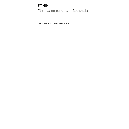
ETHIK
Ethikkommission am Bethesda
ZUWEISERPORTAL
Überweisung
Fortbildungen
Services
in
Impressum
Datenschutz