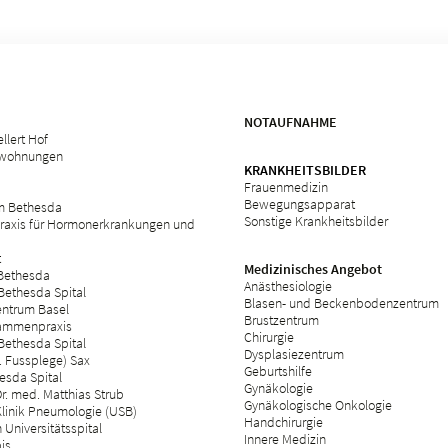
NOTAUFNAHME
llert Hof
swohnungen
KRANKHEITSBILDER
Frauenmedizin
Bewegungsapparat
m Bethesda
Sonstige Krankheitsbilder
raxis für Hormonerkrankungen und
t
Medizinisches Angebot
 Bethesda
Anästhesiologie
Bethesda Spital
Blasen- und Beckenbodenzentrum
ntrum Basel
Brustzentrum
ammenpraxis
Chirurgie
Bethesda Spital
Dysplasiezentrum
 Fussplege) Sax
Geburtshilfe
esda Spital
Gynäkologie
r. med. Matthias Strub
Gynäkologische Onkologie
Klinik Pneumologie (USB)
Handchirurgie
Universitätsspital
Innere Medizin
bis