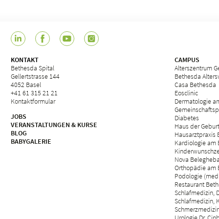
KONTAKT
CAMPUS
Bethesda Spital
Alterszentrum Ge
Gellertstrasse 144
Bethesda Alter
4052 Basel
Casa Bethesda
+41 61 315 21 21
Eosclinic
Kontaktformular
Dermatologie a
Gemeinschaftsp
JOBS
Diabetes
VERANSTALTUNGEN & KURSE
Haus der Gebur
BLOG
Hausarztpraxis
BABYGALERIE
Kardiologie am 
Kinderwunschze
Nova Belegheb
Orthopädie am 
Podologie (med.
Restaurant Beth
Schlafmedizin, D
Schlafmedizin, 
Schmerzmedizin 
Urologie Dr. Cin