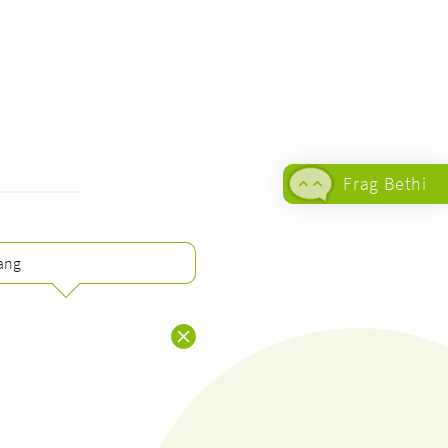
Frag Bethi
ang