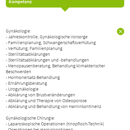
Kompetenz
Gynäkologie:
Über uns
- Jahreskontrolle, Gynäkologische Vorsorge
Blog
- Familienplanung, Schwangerschaftsverhütung
- Verhütung, Familienplanung
Zuweisende
- Sterilitätsabklärungen
Jobs & Karriere
- Sterilitätsabklärungen und -behandlungen
Qualität
- Menopausenberatung, Behandlung klimakterischer
Beschwerden
Fachbereiche
- Hormonersatz-Behandlung
Personen
- Ernährungsberatung
- Urogynäkologie
Veranstaltungen & Kurse
- Abklärung von Brustveränderungen
Notaufnahme
- Abklärung und Therapie von Osteoporose
- Abklärung und Behandlung von Harninkontinenz
Gynäkologische Chirurgie:
- Laparoskopische Operationen (Knopfloch-Technik)
- Operationen bei Harninkontinenz