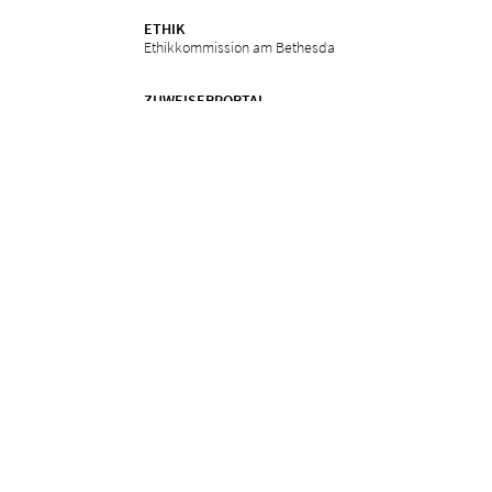
ETHIK
Ethikkommission am Bethesda
ZUWEISERPORTAL
Überweisung
Fortbildungen
Services
in
Impressum
Datenschutz