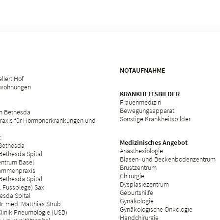
NOTAUFNAHME
llert Hof
swohnungen
KRANKHEITSBILDER
Frauenmedizin
Bewegungsapparat
m Bethesda
Sonstige Krankheitsbilder
raxis für Hormonerkrankungen und
t
Medizinisches Angebot
 Bethesda
Anästhesiologie
Bethesda Spital
Blasen- und Beckenbodenzentrum
ntrum Basel
Brustzentrum
ammenpraxis
Chirurgie
Bethesda Spital
Dysplasiezentrum
 Fussplege) Sax
Geburtshilfe
esda Spital
Gynäkologie
r. med. Matthias Strub
Gynäkologische Onkologie
Klinik Pneumologie (USB)
Handchirurgie