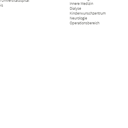
Universitätsspital
Innere Medizin
bis
Dialyse
Kinderwunschzentrum
Neurologie
Operationsbereich
Tagesklinik
Orthopädie
Palliative Care
Plastische Chirurgie
Psychosomatik
Radiologie
Rehabilitation & physikalische Mediz
Rheumatologie
Schmerzmedizin
Versicherungsmedizin
Wirbelsäulenchirurgie