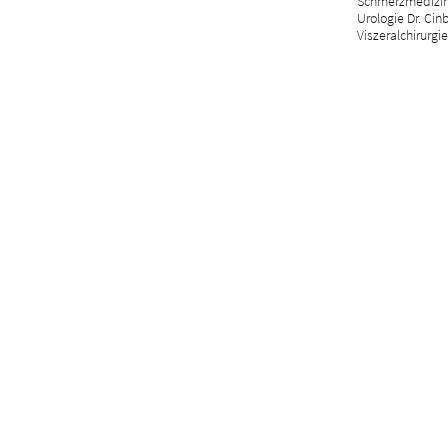
Schmerzmedizin 
Urologie Dr. Cin
Viszeralchirurgie