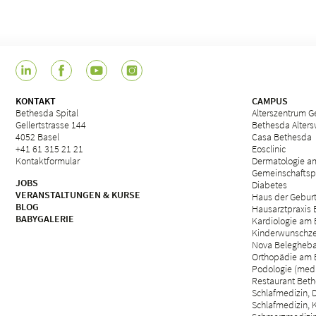
KONTAKT
CAMPUS
Bethesda Spital
Alterszentrum Ge
Gellertstrasse 144
Bethesda Alter
4052 Basel
Casa Bethesda
+41 61 315 21 21
Eosclinic
Kontaktformular
Dermatologie a
Gemeinschaftsp
JOBS
Diabetes
VERANSTALTUNGEN & KURSE
Haus der Gebur
BLOG
Hausarztpraxis
BABYGALERIE
Kardiologie am 
Kinderwunschze
Nova Belegheb
Orthopädie am 
Podologie (med.
Restaurant Beth
Schlafmedizin, D
Schlafmedizin, 