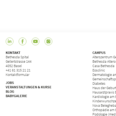
KONTAKT
CAMPUS
Bethesda Spital
Alterszentrum Ge
Gellertstrasse 144
Bethesda Alter
4052 Basel
Casa Bethesda
+41 61 315 21 21
Eosclinic
Kontaktformular
Dermatologie a
Gemeinschaftsp
JOBS
Diabetes
VERANSTALTUNGEN & KURSE
Haus der Gebur
BLOG
Hausarztpraxis
BABYGALERIE
Kardiologie am 
Kinderwunschze
Nova Belegheb
Orthopädie am 
Podologie (med.