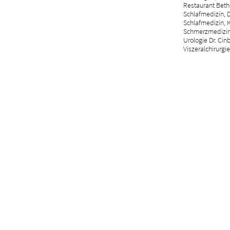
Restaurant Beth
Schlafmedizin, D
Schlafmedizin, 
Schmerzmedizin 
Urologie Dr. Cin
Viszeralchirurgie