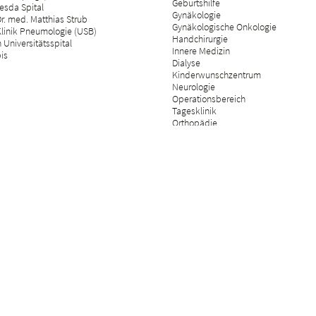
Geburtshilfe
esda Spital
Gynäkologie
r. med. Matthias Strub
Gynäkologische Onkologie
Klinik Pneumologie (USB)
Handchirurgie
Universitätsspital
Innere Medizin
bis
Dialyse
Kinderwunschzentrum
Neurologie
Operationsbereich
Tagesklinik
Orthopädie
Palliative Care
Plastische Chirurgie
Psychosomatik
Radiologie
Rehabilitation & physikalische Mediz
Rheumatologie
Schmerzmedizin
Versicherungsmedizin
Wirbelsäulenchirurgie