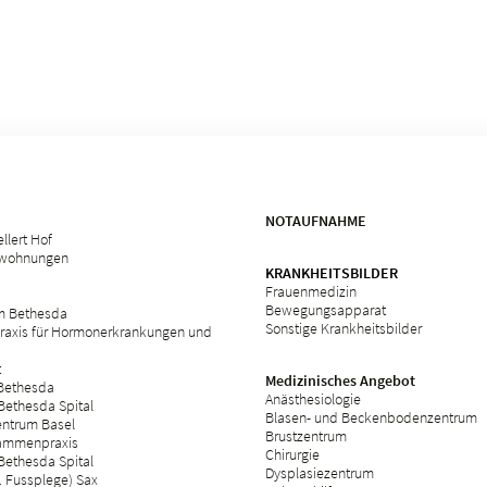
NOTAUFNAHME
llert Hof
swohnungen
KRANKHEITSBILDER
Frauenmedizin
Bewegungsapparat
m Bethesda
Sonstige Krankheitsbilder
raxis für Hormonerkrankungen und
t
Medizinisches Angebot
 Bethesda
Anästhesiologie
Bethesda Spital
Blasen- und Beckenbodenzentrum
ntrum Basel
Brustzentrum
ammenpraxis
Chirurgie
Bethesda Spital
Dysplasiezentrum
 Fussplege) Sax