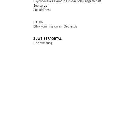
Psychosoziale Beratung in der Schwangerschaft
Seelsorge
Sozialdienst
ETHIK
Ethikkommission am Bethesda
ZUWEISERPORTAL
Überweisung
Fortbildungen
Services
in
Impressum
Datenschutz