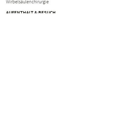
Wirbelsäulenchirurgie
AUFENTHALT & BESUCH
Anreise
Patientinnen & Patienten
Werdende Eltern
Besuchende
Lob & Beschwerden
Qualitätsmanagement
BERATUNGSANGEBOTE
Breast Care Nurses
Ernährungsberatung
Stillberatung
Seelsorge & Beratung "Kinderwunsch"
Psychosoziale Beratung in der Schwangerschaft
Seelsorge
Sozialdienst
ETHIK