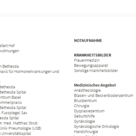
NOTAUFNAHME
llert Hof
swohnungen
KRANKHEITSBILDER
Frauenmedizin
Bewegungsapparat
m Bethesda
Sonstige Krankheitsbilder
raxis für Hormonerkrankungen und
t
Medizinisches Angebot
 Bethesda
Anästhesiologie
Bethesda Spital
Blasen- und Beckenbodenzentrum
ntrum Basel
Brustzentrum
ammenpraxis
Chirurgie
Bethesda Spital
Dysplasiezentrum
 Fussplege) Sax
Geburtshilfe
esda Spital
Gynäkologie
r. med. Matthias Strub
Gynäkologische Onkologie
Klinik Pneumologie (USB)
Handchirurgie
Universitätsspital