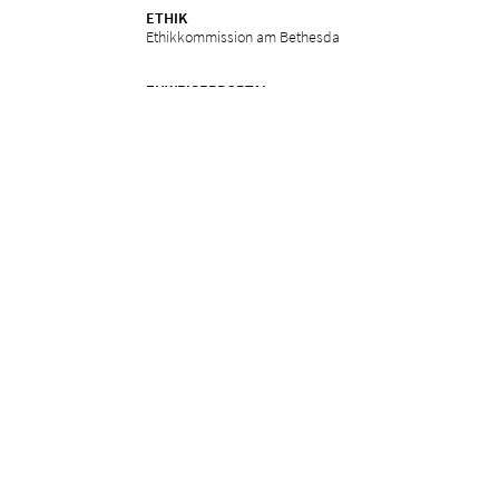
ETHIK
Ethikkommission am Bethesda
ZUWEISERPORTAL
Überweisung
Fortbildungen
Services
in
Impressum
Datenschutz