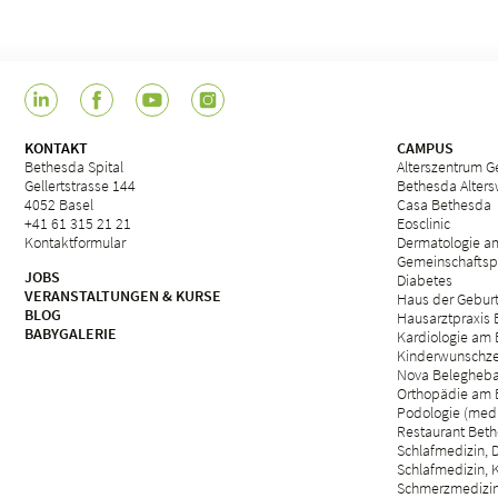
KONTAKT
CAMPUS
Bethesda Spital
Alterszentrum Ge
Gellertstrasse 144
Bethesda Alter
4052 Basel
Casa Bethesda
+41 61 315 21 21
Eosclinic
Kontaktformular
Dermatologie a
Gemeinschaftsp
JOBS
Diabetes
VERANSTALTUNGEN & KURSE
Haus der Gebur
BLOG
Hausarztpraxis
BABYGALERIE
Kardiologie am 
Kinderwunschze
Nova Belegheb
Orthopädie am 
Podologie (med.
Restaurant Beth
Schlafmedizin, D
Schlafmedizin, 
Schmerzmedizin 