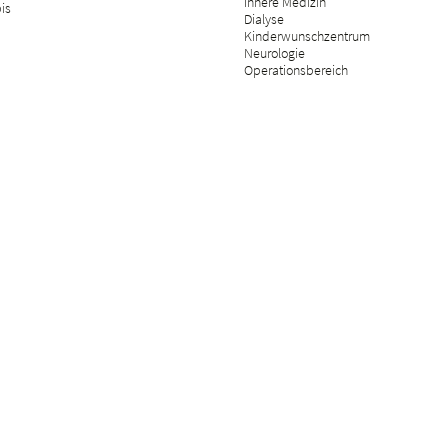
Innere Medizin
bis
Dialyse
Kinderwunschzentrum
Neurologie
Operationsbereich
Tagesklinik
Orthopädie
Palliative Care
Plastische Chirurgie
Psychosomatik
Radiologie
Rehabilitation & physikalische Mediz
Rheumatologie
Schmerzmedizin
Versicherungsmedizin
Wirbelsäulenchirurgie