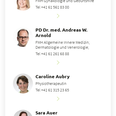
FMH Gynäkologie und Geburtshilfe
Tel +41 61 561 83 00
PD Dr. med. Andreas W.
Arnold
FMH Allgemeine Innere Medizin;
Dermatologie und Venerologie;
Tel +41 61 261 68 88
Caroline Aubry
Physiotherapeutin
Tel +41 61 315 23 65
Sara Auer