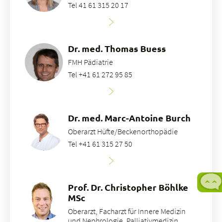
Tel 41 61 315 20 17
Dr. med. Thomas Buess
FMH Pädiatrie
Tel +41 61 272 95 85
Dr. med. Marc-Antoine Burch
Oberarzt Hüfte/Beckenorthopädie
Tel +41 61 315 27 50
Prof. Dr. Christopher Böhlke
MSc
Oberarzt, Facharzt für Innere Medizin
und Nephrologie, Palliativmedizin,