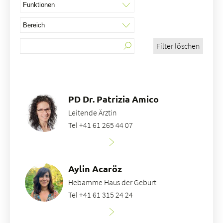
Filter löschen
Über uns
Blog
Zuweisende
Jobs & Karriere
PD Dr. Patrizia Amico
Qualität
Leitende Ärztin
Fachbereiche
Tel +41 61 265 44 07
Personen
Veranstaltungen & Kurse
Notaufnahme
Aylin Acaröz
Hebamme Haus der Geburt
Tel +41 61 315 24 24