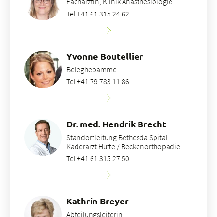
Fachärztin, Klinik Anästhesiologie
Tel +41 61 315 24 62
Yvonne Boutellier
Beleghebamme
Tel +41 79 783 11 86
Dr. med. Hendrik Brecht
Standortleitung Bethesda Spital
Kaderarzt Hüfte / Beckenorthopädie
Tel +41 61 315 27 50
Kathrin Breyer
Abteilungsleiterin