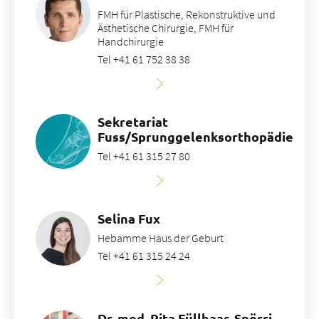
FMH für Plastische, Rekonstruktive und
Ästhetische Chirurgie, FMH für
Handchirurgie
Tel +41 61 752 38 38
Sekretariat
Fuss/Sprunggelenksorthopädie
Tel +41 61 315 27 80
Selina Fux
Hebamme Haus der Geburt
Tel +41 61 315 24 24
Dr. med. Rita Füllhaas-Spörri